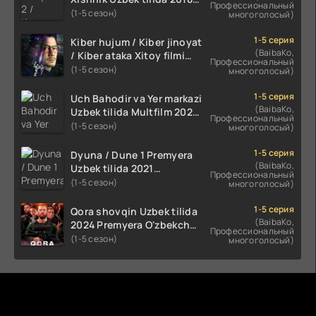
Профессиональный
2024 O'zbekcha tarjima
(1-5 сезон)
многоголосый)
kino HD Skachat
1-5 серия
Kiber hujum / Kiber jinoyat
(BaibaKo,
/ Kiber ataka Xitoy filmi
Профессиональный
Uzbek tilida O'zbekcha
(1-5 сезон)
многоголосый)
(2023-2025) tarjima kino
HD skachat
1-5 серия
Uch Bahodir va Yer markazi
(BaibaKo,
Uzbek tilida Multfilm 2025
Профессиональный
tarjima HD skachat
(1-5 сезон)
многоголосый)
1-5 серия
Dyuna / Dune 1 Premyera
(BaibaKo,
Uzbek tilida 2021
Профессиональный
O'zbekcha tarjima kino HD
(1-5 сезон)
многоголосый)
1-5 серия
Qora shovqin Uzbek tilida
(BaibaKo,
2024 Premyera O'zbekcha
Профессиональный
tarjima kino HD skachat
(1-5 сезон)
многоголосый)
Комментируют