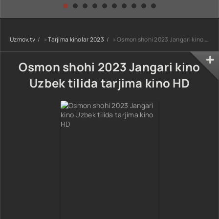
kino) tarjima HD
Uzbek tilida
yuksalishi
skachat
Premyera Netflix
filmi Uzbek tilida
O'zbekcha 2026
Uzmov.tv
»
Tarjima kinolar 2023
» Osmon shohi 2023 Jangari kino Uzbek tilida tarjima kino HD
tarjima kino Full
HD tas-ix
skachat
Osmon shohi 2023 Jangari kino
Uzbek tilida tarjima kino HD