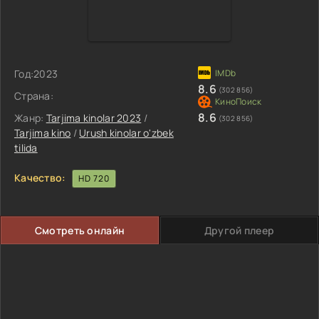
Год:
2023
8.6
(302 856)
Страна:
8.6
Жанр:
Tarjima kinolar 2023
/
(302 856)
Tarjima kino
/
Urush kinolar o'zbek
tilida
Качество:
HD 720
Смотреть онлайн
Другой плеер