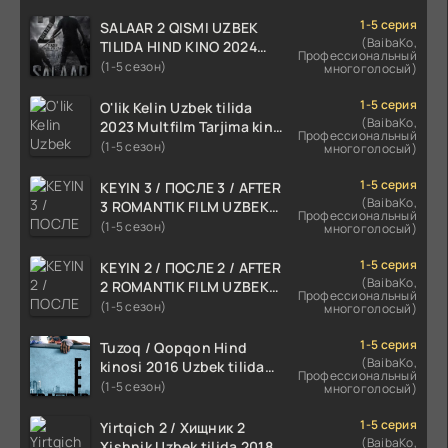
1-5 серия
SALAAR 2 QISMI UZBEK
(BaibaKo,
TILIDA HIND KINO 2024
Профессиональный
TARJIMA 720p HD Skachat
(1-5 сезон)
многоголосый)
1-5 серия
O'lik Kelin Uzbek tilida
(BaibaKo,
2023 Multfilm Tarjima kino
Профессиональный
skachat
(1-5 сезон)
многоголосый)
1-5 серия
KEYIN 3 / ПОСЛЕ 3 / AFTER
(BaibaKo,
3 ROMANTIK FILM UZBEK
Профессиональный
TILIDA 2021 TARJIMA FILM
(1-5 сезон)
многоголосый)
HD
1-5 серия
KEYIN 2 / ПОСЛЕ 2 / AFTER
(BaibaKo,
2 ROMANTIK FILM UZBEK
Профессиональный
TILIDA 2020 TARJIMA FILM
(1-5 сезон)
многоголосый)
HD
1-5 серия
Tuzoq / Qopqon Hind
(BaibaKo,
kinosi 2016 Uzbek tilida
Профессиональный
tarjima film HD
(1-5 сезон)
многоголосый)
1-5 серия
Yirtqich 2 / Хищник 2
(BaibaKo,
Xishnik Uzbek tilida 2018-