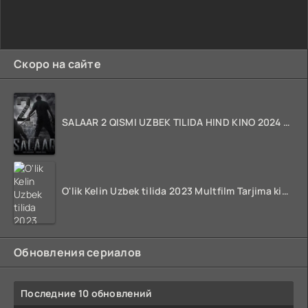
Скоро на сайте
SALAAR 2 QISMI UZBEK TILIDA HIND KINO 2024 TARJIMA 720p HD Skachat
O'lik Kelin Uzbek tilida 2023 Multfilm Tarjima kino skachat
Обновления сериалов
Последние 10 обновлений