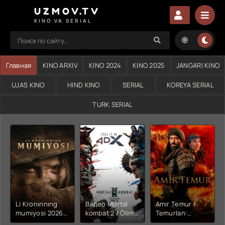
UZMOV.TV
KINO VA SERIAL
Главная
KINO ARXIV
KINO 2024
KINO 2025
JANGARI KINO
UJAS KINO
HIND KINO
SERIAL
KOREYA SERIAL
TURK SERIAL
Li Kroninning
Видео Mortal
Amir Temur /
mumiyosi 2026
kombat 2 / Ólim
Temurlan:
(uzbek tilida
jangi 2 (2026)
Fathchining