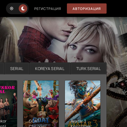
РЕГИСТРАЦИЯ
АВТОРИЗАЦИЯ
SERIAL
KOREYA SERIAL
TURK SERIAL
nkor
GOAT:
Avatar 3
Xushta
otil
Cho'qqini
Kino Uzbek
Ujas ki