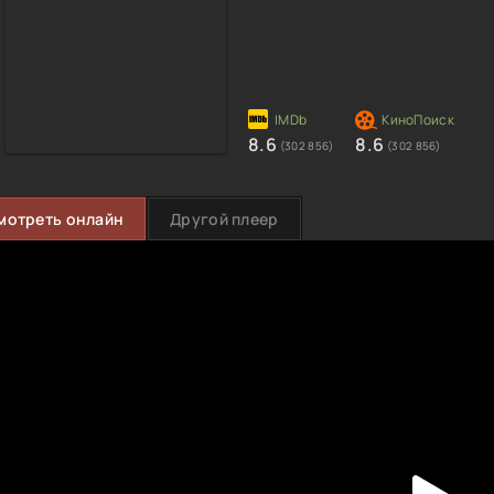
8.6
8.6
(302 856)
(302 856)
мотреть онлайн
Другой плеер