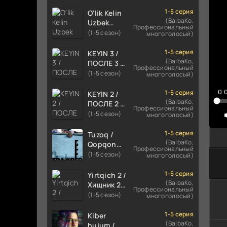
TILIDA
HIND KINO
1-5 серия
O'lik Kelin
2024
(BaibaKo,
Uzbek
Профессиональный
TARJIMA
tilida 2023
(1-5 сезон)
многоголосый)
720p HD
Multfilm
Skachat
Tarjima
1-5 серия
KEYIN 3 /
kino
(BaibaKo,
ПОСЛЕ 3 /
Профессиональный
skachat
AFTER 3
(1-5 сезон)
многоголосый)
ROMANTIK
FILM
0:
1-5 серия
KEYIN 2 /
UZBEK
(BaibaKo,
ПОСЛЕ 2 /
Профессиональный
TILIDA
AFTER 2
(1-5 сезон)
многоголосый)
2021
ROMANTIK
TARJIMA
FILM
1-5 серия
Tuzoq /
FILM HD
UZBEK
(BaibaKo,
Qopqon
Профессиональный
TILIDA
Hind
(1-5 сезон)
многоголосый)
2020
kinosi
TARJIMA
2016 Uzbek
1-5 серия
Yirtqich 2 /
FILM HD
tilida
(BaibaKo,
Хищник 2
Профессиональный
tarjima film
Xishnik
(1-5 сезон)
многоголосый)
HD
Uzbek
tilida 2018-
1-5 серия
Kiber
2024
(BaibaKo,
hujum /