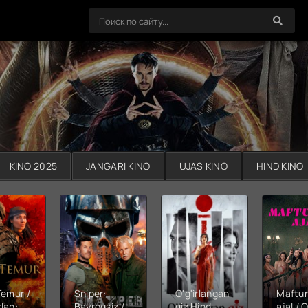
KINO 2025
JANGARI KINO
UJAS KINO
HIND KINO
Temur /
Sniper:
O'g'irlangan
Maftu
lan:
Bayroqsiz /
qiz Hind
ajal / Q