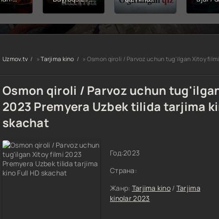
hining
Snayper:
kinosi 2026
Balerin
ishi
Millatsiz /
Uzbek tilida
(uzbek
yera
Bayroqsiz
O'zbekcha
tilida)
x filmi
snayper
tarjima kino
O'zbe
tilida
Premyera
HD skachat
tarjima
kcha
Uzbek tilida
2026 
Uzmov.tv
»
Tarjima kino
» Osmon qiroli / Parvoz uchun tug'ilgan Xitoy film
O'zbekcha
skach
a kino
2026
D tas-
tarjima kino
Osmon qiroli / Parvoz uchun tug'ilgan
achat
Full HD tas-
ix skachat
2023 Premyera Uzbek tilida tarjima ki
skachat
Год:
2023
Страна:
Жанр:
Tarjima kino
/
Tarjima
kinolar 2023