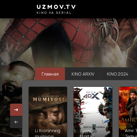
UZMOV.TV
KINO VA SERIAL
Главная
KINO ARXIV
KINO 2024
Li Kroninning
Видео
Amir 
mumiyosi
Mortal
Temur