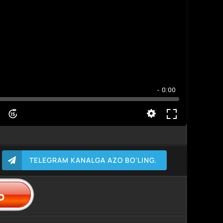
- 0:00
TELEGRAM KANALGA AZO BO'LING.