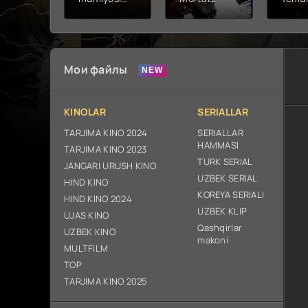
2026 (uzbek
kombat 2 /
Fathc
tilida kino)
Ólim jangi 2
yuksal
tarjima HD
(2026)
Prem
skachat
Uzbek tilida
Netfli
Uzbek 
Мои файлы
O'zbe
2026
tarjim
KINOLAR
SERIALLAR
Full H
ix sk
TARJIMA KINO 2024
SERIALLAR
HAMMASI
TARJIMA KINO 2023
TURK SERIAL
JANGARI URUSH KINO
UZBEK SERIAL
HIND KINO
KOREYA SERIALI
HIND KINO 2024
UZBEK KLIP
UJAS KINO
Qashqirlar
UZBEK KINO
makoni
MULTFILM
TOP
TARJIMA KINO 2025