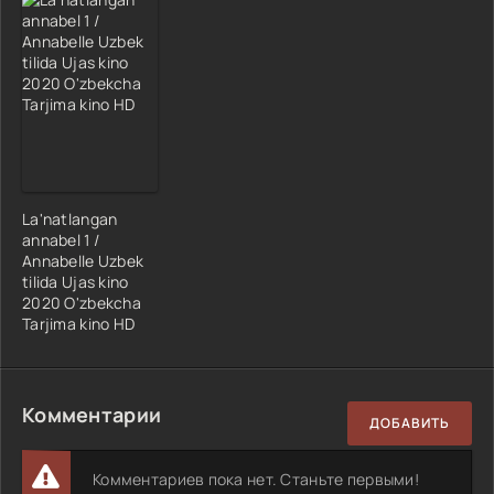
La'natlangan
annabel 1 /
Annabelle Uzbek
tilida Ujas kino
2020 O'zbekcha
Tarjima kino HD
Комментарии
ДОБАВИТЬ
Комментариев пока нет. Станьте первыми!