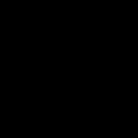
UZMOV.TV
КИНО И СЕРИАЛЫ