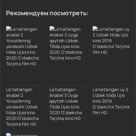
Рекомендуем посмотреть:
La'natlangan
La'natlangan
La'natlangan uy 2
anabel 2
Anabel 3 Uyga
Uzbek tilida Ujis
Yovuzlikning
qaytish Uzbek
kino 2019
yaralashi Uzbek
Tilida Ujas kino
O'zbekcha Tarjima
tilida Ujas kino
2020 O'zbekcha
film HD
2020 O'zbekcha
Tarjima kino HD
Tarjima film HD