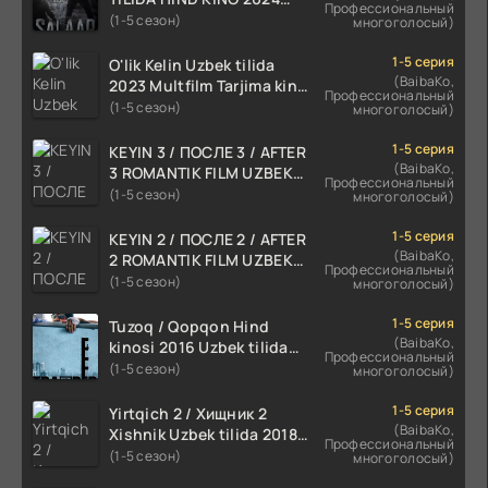
Профессиональный
TARJIMA 720p HD Skachat
(1-5 сезон)
многоголосый)
1-5 серия
O'lik Kelin Uzbek tilida
(BaibaKo,
2023 Multfilm Tarjima kino
Профессиональный
skachat
(1-5 сезон)
многоголосый)
1-5 серия
KEYIN 3 / ПОСЛЕ 3 / AFTER
(BaibaKo,
3 ROMANTIK FILM UZBEK
Профессиональный
TILIDA 2021 TARJIMA FILM
(1-5 сезон)
многоголосый)
HD
1-5 серия
KEYIN 2 / ПОСЛЕ 2 / AFTER
(BaibaKo,
2 ROMANTIK FILM UZBEK
Профессиональный
TILIDA 2020 TARJIMA FILM
(1-5 сезон)
многоголосый)
HD
1-5 серия
Tuzoq / Qopqon Hind
(BaibaKo,
kinosi 2016 Uzbek tilida
Профессиональный
tarjima film HD
(1-5 сезон)
многоголосый)
1-5 серия
Yirtqich 2 / Хищник 2
(BaibaKo,
Xishnik Uzbek tilida 2018-
Профессиональный
2024 O'zbekcha tarjima
(1-5 сезон)
многоголосый)
kino HD Skachat