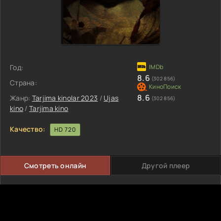
Год:
8.6
(302 856)
Страна:
8.6
Жанр:
Tarjima kinolar 2023
/
Ujas
(302 856)
kino
/
Tarjima kino
Качество:
HD 720
Смотреть онлайн
Другой плеер