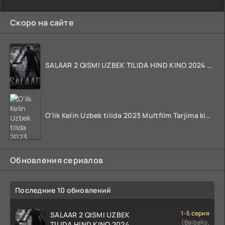
Скоро на сайте
SALAAR 2 QISMI UZBEK TILIDA HIND KINO 2024 TARJIMA 720p HD Skachat
O'lik Kelin Uzbek tilida 2023 Multfilm Tarjima kino skachat
Обновления сериалов
Последние 10 обновлений
1-5 серия
SALAAR 2 QISMI UZBEK
(BaibaKo,
TILIDA HIND KINO 2024