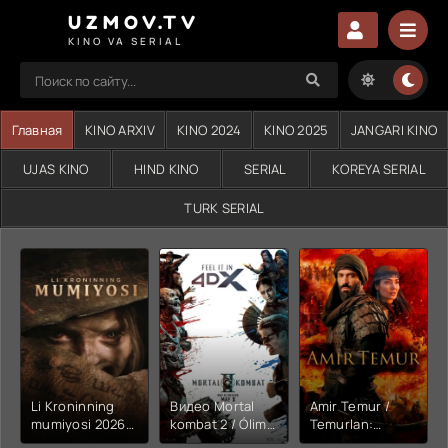
UZMOV.TV
KINO VA SERIAL
Главная
KINO ARXIV
KINO 2024
KINO 2025
JANGARI KINO
UJAS KINO
HIND KINO
SERIAL
KOREYA SERIAL
TURK SERIAL
Li Kroninning
Видео Mortal
Amir Temur /
mumiyosi 2026
kombat 2 / Ólim
Temurlan:
(uzbek tilida
jangi 2 (2026)
Fathchining