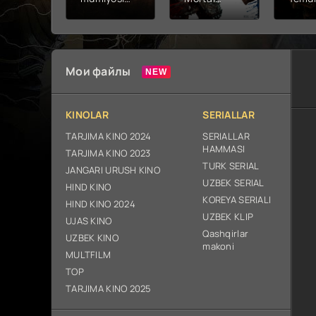
2026 (uzbek
kombat 2 /
Fathc
tilida kino)
Ólim jangi 2
yuksal
tarjima HD
(2026)
Prem
skachat
Uzbek tilida
Netfli
Uzbek 
Мои файлы
O'zbe
2026
tarjim
KINOLAR
SERIALLAR
Full H
ix sk
TARJIMA KINO 2024
SERIALLAR
HAMMASI
TARJIMA KINO 2023
TURK SERIAL
JANGARI URUSH KINO
UZBEK SERIAL
HIND KINO
KOREYA SERIALI
HIND KINO 2024
UZBEK KLIP
UJAS KINO
Qashqirlar
UZBEK KINO
makoni
MULTFILM
TOP
TARJIMA KINO 2025