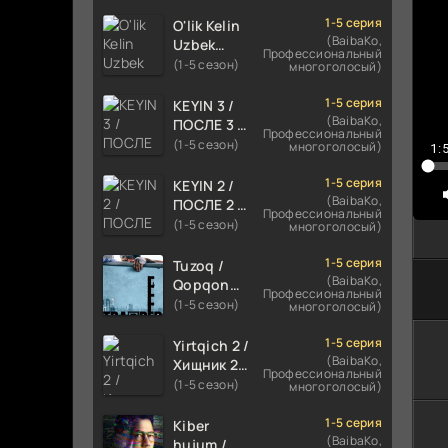
TILIDA
HIND KINO
1-5 серия
O'lik Kelin
2024
(BaibaKo,
Uzbek
Профессиональный
TARJIMA
tilida 2023
(1-5 сезон)
многоголосый)
720p HD
Multfilm
Skachat
Tarjima
1-5 серия
KEYIN 3 /
kino
(BaibaKo,
ПОСЛЕ 3 /
Профессиональный
skachat
AFTER 3
(1-5 сезон)
многоголосый)
1:
ROMANTIK
FILM
1-5 серия
KEYIN 2 /
UZBEK
(BaibaKo,
ПОСЛЕ 2 /
Профессиональный
TILIDA
AFTER 2
(1-5 сезон)
многоголосый)
2021
ROMANTIK
TARJIMA
FILM
1-5 серия
Tuzoq /
FILM HD
UZBEK
(BaibaKo,
Qopqon
Профессиональный
TILIDA
Hind
(1-5 сезон)
многоголосый)
2020
kinosi
TARJIMA
2016 Uzbek
1-5 серия
Yirtqich 2 /
FILM HD
tilida
(BaibaKo,
Хищник 2
Профессиональный
tarjima film
Xishnik
(1-5 сезон)
многоголосый)
HD
Uzbek
tilida 2018-
1-5 серия
Kiber
2024
(BaibaKo,
hujum /