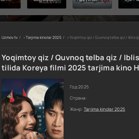
hining
Snayper:
kinosi 2026
Balerin
ishi
Millatsiz /
Uzbek tilida
(uzbek
yera
Bayroqsiz
O'zbekcha
tilida)
x filmi
snayper
tarjima kino
O'zbe
tilida
Premyera
HD skachat
tarjima
kcha
Uzbek tilida
2026 
Uzmov.tv
»
Tarjima kinolar 2025
» Yoqimtoy qiz / Quvnoq telba qiz / Iblis 
O'zbekcha
skach
a kino
2026
D tas-
tarjima kino
Yoqimtoy qiz / Quvnoq telba qiz / Ibli
achat
Full HD tas-
ix skachat
tilida Koreya filmi 2025 tarjima kino
Год:
2025
Страна:
Жанр:
Tarjima kinolar 2025