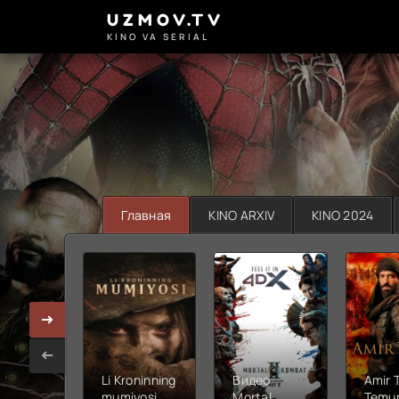
UZMOV.TV
KINO VA SERIAL
Главная
KINO ARXIV
KINO 2024
Li Kroninning
Видео
Amir 
mumiyosi
Mortal
Temur