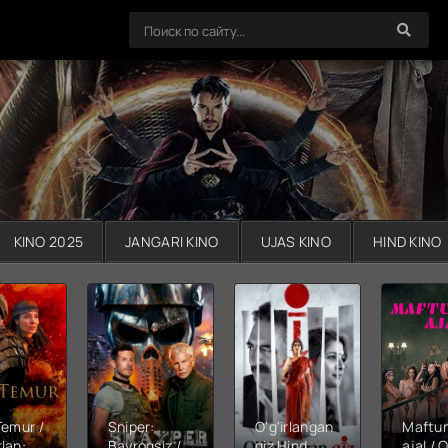
KINO 2025
JANGARI KINO
UJAS KINO
HIND KINO
Temur /
Sniper:
O'g'irlangan
Maftu
lan:
Bayroqsiz /
qiz Hind
ajal / Q