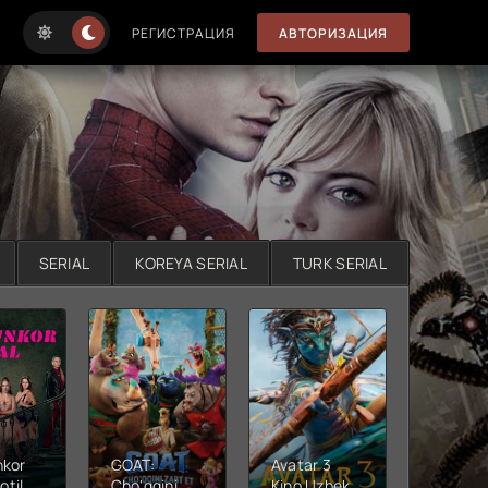
РЕГИСТРАЦИЯ
АВТОРИЗАЦИЯ
SERIAL
KOREYA SERIAL
TURK SERIAL
nkor
GOAT:
Avatar 3
Xushta
otil
Cho'qqini
Kino Uzbek
Ujas ki