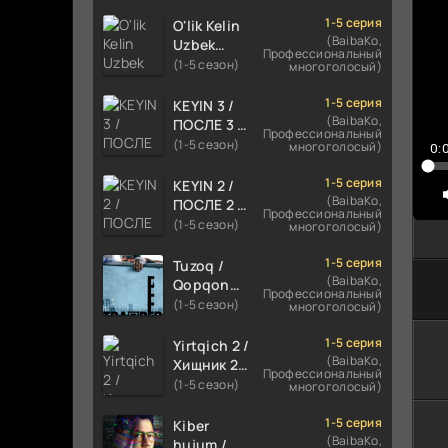
TILIDA
HIND KINO
1-5 серия
O'lik Kelin
2024
(BaibaKo,
Uzbek
Профессиональный
TARJIMA
tilida 2023
(1-5 сезон)
многоголосый)
720p HD
Multfilm
Skachat
Tarjima
1-5 серия
KEYIN 3 /
kino
(BaibaKo,
ПОСЛЕ 3 /
Профессиональный
skachat
AFTER 3
(1-5 сезон)
многоголосый)
0:
ROMANTIK
FILM
1-5 серия
KEYIN 2 /
UZBEK
(BaibaKo,
ПОСЛЕ 2 /
Профессиональный
TILIDA
AFTER 2
(1-5 сезон)
многоголосый)
2021
ROMANTIK
TARJIMA
FILM
1-5 серия
Tuzoq /
FILM HD
UZBEK
(BaibaKo,
Qopqon
Профессиональный
TILIDA
Hind
(1-5 сезон)
многоголосый)
2020
kinosi
TARJIMA
2016 Uzbek
1-5 серия
Yirtqich 2 /
FILM HD
tilida
(BaibaKo,
Хищник 2
Профессиональный
tarjima film
Xishnik
(1-5 сезон)
многоголосый)
HD
Uzbek
tilida 2018-
1-5 серия
Kiber
2024
(BaibaKo,
hujum /