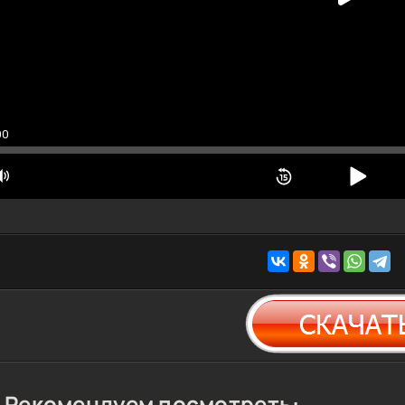
00
Рекомендуем посмотреть: