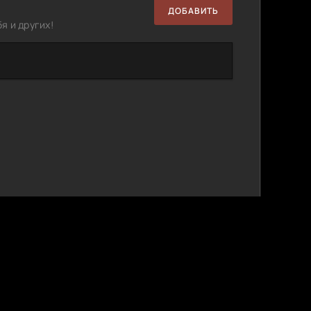
ДОБАВИТЬ
я и других!