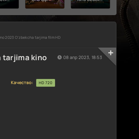
alar
zabt et /
tilida (2025)
Premye
Barcha
O'zbekcha
2026 U
davrlarning
tarjima kino
tilida
kcha
eng zo'ri
720p HD
O'zbek
 kino
Multfilm
skachat
tarjima
HD
Uzbek tilida
Full HD 
kino 2023 O'zbekcha tarjima film HD
at
2026
ix skac
tarjima HD
skachat
 tarjima kino
08 апр 2023, 18:53
Качество:
HD 720