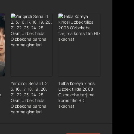
Yer qiroli Seriali 1. 2.
Telba Koreya kinosi
3. 16. 17. 18. 19. 20.
Uzbek tilida 2008
a
21. 22. 23. 24. 25
O'zbekcha tarjima
Qism Uzbek tilida
kores film HD
O'zbekcha barcha
skachat
hamma qismlari