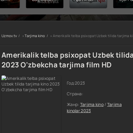
hining
Snayper:
kinosi 2026
Balerin
ishi
Millatsiz /
Uzbek tilida
(uzbek
yera
Bayroqsiz
O'zbekcha
tilida)
x filmi
snayper
tarjima kino
O'zbe
tilida
Premyera
HD skachat
tarjima
kcha
Uzbek tilida
2026 
Uzmov.tv
»
Tarjima kino
» Amerikalik telba psixopat Uzbek tilida tarjima 
O'zbekcha
skach
a kino
2026
D tas-
tarjima kino
Amerikalik telba psixopat Uzbek tilida
achat
Full HD tas-
ix skachat
2023 O'zbekcha tarjima film HD
Год:
2023
Страна:
Жанр:
Tarjima kino
/
Tarjima
kinolar 2023