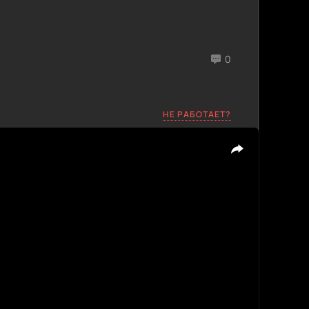
0
НЕ РАБОТАЕТ?