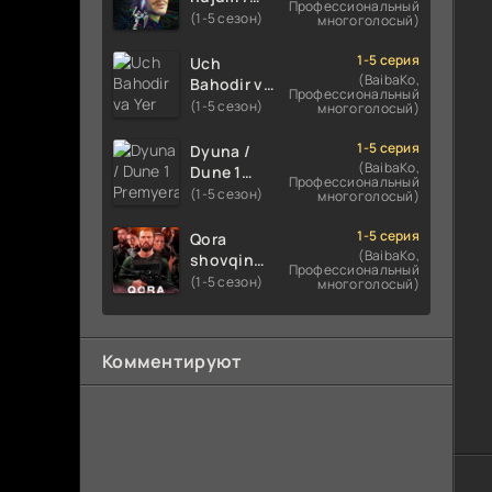
Профессиональный
O'zbekcha
Kiber
(1-5 сезон)
многоголосый)
tarjima
jinoyat /
kino HD
Kiber ataka
1-5 серия
Uch
Skachat
Xitoy filmi
(BaibaKo,
Bahodir va
Профессиональный
Uzbek
Yer markazi
(1-5 сезон)
многоголосый)
tilida
Uzbek
O'zbekcha
tilida
1-5 серия
Dyuna /
(2023-
Multfilm
(BaibaKo,
Dune 1
Профессиональный
2025)
2025
Premyera
(1-5 сезон)
многоголосый)
tarjima
tarjima HD
Uzbek
kino HD
skachat
tilida 2021
1-5 серия
Qora
skachat
O'zbekcha
(BaibaKo,
shovqin
Профессиональный
tarjima
Uzbek
(1-5 сезон)
многоголосый)
kino HD
tilida 2024
Premyera
O'zbekcha
Комментируют
tarjima
kino HD
skachat