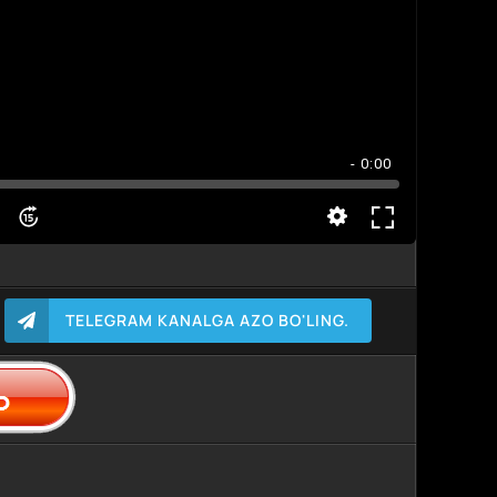
- 0:00
TELEGRAM KANALGA AZO BO'LING.