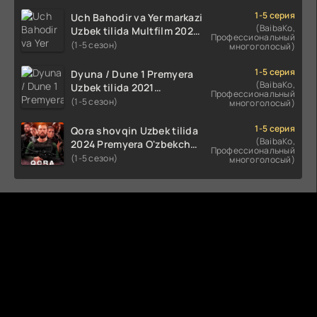
(2023-2025) tarjima kino
HD skachat
1-5 серия
Uch Bahodir va Yer markazi
(BaibaKo,
Uzbek tilida Multfilm 2025
Профессиональный
tarjima HD skachat
(1-5 сезон)
многоголосый)
1-5 серия
Dyuna / Dune 1 Premyera
(BaibaKo,
Uzbek tilida 2021
Профессиональный
O'zbekcha tarjima kino HD
(1-5 сезон)
многоголосый)
1-5 серия
Qora shovqin Uzbek tilida
(BaibaKo,
2024 Premyera O'zbekcha
Профессиональный
tarjima kino HD skachat
(1-5 сезон)
многоголосый)
Комментируют