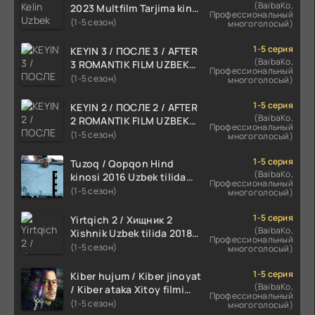
(BaibaKo,
2023 Multfilm Tarjima kino
Профессиональный
skachat
(1-5 сезон)
многоголосый)
1-5 серия
KEYIN 3 / ПОСЛЕ 3 / AFTER
(BaibaKo,
3 ROMANTIK FILM UZBEK
Профессиональный
TILIDA 2021 TARJIMA FILM
(1-5 сезон)
многоголосый)
HD
1-5 серия
KEYIN 2 / ПОСЛЕ 2 / AFTER
(BaibaKo,
2 ROMANTIK FILM UZBEK
Профессиональный
TILIDA 2020 TARJIMA FILM
(1-5 сезон)
многоголосый)
HD
1-5 серия
Tuzoq / Qopqon Hind
(BaibaKo,
kinosi 2016 Uzbek tilida
Профессиональный
tarjima film HD
(1-5 сезон)
многоголосый)
1-5 серия
Yirtqich 2 / Хищник 2
(BaibaKo,
Xishnik Uzbek tilida 2018-
Профессиональный
2024 O'zbekcha tarjima
(1-5 сезон)
многоголосый)
kino HD Skachat
1-5 серия
Kiber hujum / Kiber jinoyat
(BaibaKo,
/ Kiber ataka Xitoy filmi
Профессиональный
Uzbek tilida O'zbekcha
(1-5 сезон)
многоголосый)