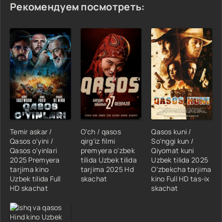
Рекомендуем посмотреть:
Temir askar /
O'ch / qasos
Qasos kuni /
Qasos o'yini /
qirg'iz filmi
So'nggi kun /
Qasos o'yinlari
premyera o'zbek
Qiyomat kuni
2025 Premyera
tilida Uzbek tilida
Uzbek tilida 2025
tarjima kino
tarjima 2025 Hd
O'zbekcha tarjima
Uzbek tilida Full
skachat
kino Full HD tas-ix
HD skachat
skachat