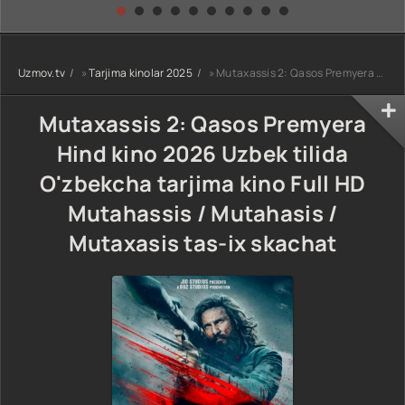
kino) tarjima HD
Uzbek tilida
yuksalishi
skachat
Premyera Netflix
filmi Uzbek tilida
O'zbekcha 2026
Uzmov.tv
»
Tarjima kinolar 2025
» Mutaxassis 2: Qasos Premyera Hind kino 2026 Uzbek tilida O'zbekcha tarjima kino Full HD Mutahassis / Mutahasis / Mutaxasis tas-ix skachat
tarjima kino Full
HD tas-ix
skachat
Mutaxassis 2: Qasos Premyera
Hind kino 2026 Uzbek tilida
O'zbekcha tarjima kino Full HD
Mutahassis / Mutahasis /
Mutaxasis tas-ix skachat