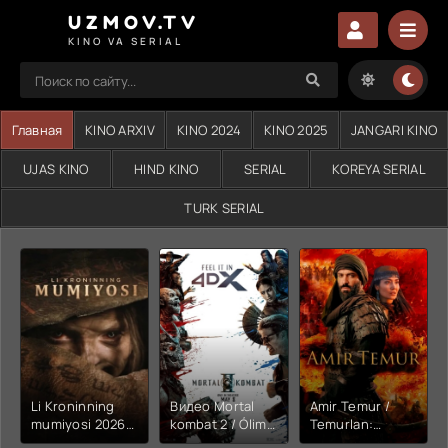
UZMOV.TV
KINO VA SERIAL
Главная
KINO ARXIV
KINO 2024
KINO 2025
JANGARI KINO
UJAS KINO
HIND KINO
SERIAL
KOREYA SERIAL
TURK SERIAL
Li Kroninning
Видео Mortal
Amir Temur /
mumiyosi 2026
kombat 2 / Ólim
Temurlan:
(uzbek tilida
jangi 2 (2026)
Fathchining