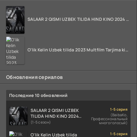
SALAAR 2 QISMI UZBEK TILIDA HIND KINO 2024 TARJIMA 720p HD Skachat
O'lik Kelin Uzbek tilida 2023 Multfilm Tarjima kino skachat
Обновления сериалов
Последние 10 обновлений
1-5 серия
SALAAR 2 QISMI UZBEK
(BaibaKo,
TILIDA HIND KINO 2024
Профессиональный
TARJIMA 720p HD Skachat
(1-5 сезон)
многоголосый)
1-5 серия
O'lik Kelin Uzbek tilida