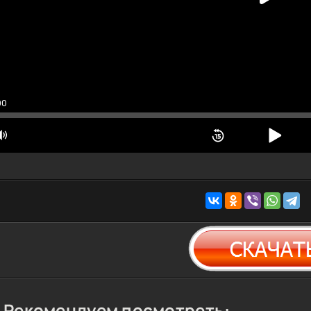
00
Рекомендуем посмотреть: