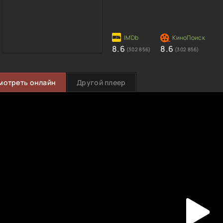
8.6
8.6
(302 856)
(302 856)
мотреть онлайн
Другой плеер