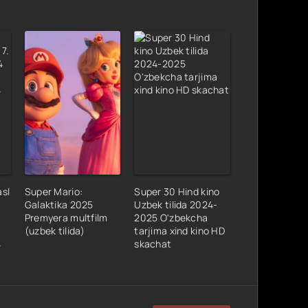
asl
Super Mario:
Super 30 Hind kino
.
Galaktika 2025
Uzbek tilida 2024-
Premyera multfilm
2025 O'zbekcha
(uzbek tilida)
tarjima xind kino HD
4
skachat