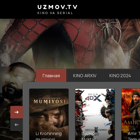
UZMOV.TV
KINO VA SERIAL
Главная
KINO ARXIV
KINO 2024
Li Kroninning
Видео
Amir 
mumiyosi
Mortal
Temur