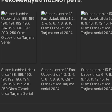
Super kuchlar Uzbek
Super kuchlar 12 Fasl
Super kuchlar 13 F
tilida 188. 189. 190.
Uzbek tilida 1. 2. 3. 4.
Uzbek tilida 6. 7. 8
191. 192. 193. 194.
5. 6. 7. 8. 9. 10 Qism
9. 10. 11. 12. 13. 14
195. 196. 197. 200.
O'zbek tilida Tarjima
Qism O'zbek tilida
250 Qism O'zbek
serial 2024
Tarjima serial 202
tilida Tarjima Serial