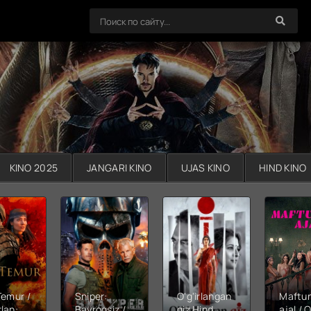
KINO 2025
JANGARI KINO
UJAS KINO
HIND KINO
Temur /
Sniper:
O'g'irlangan
Maftu
lan:
Bayroqsiz /
qiz Hind
ajal / Q