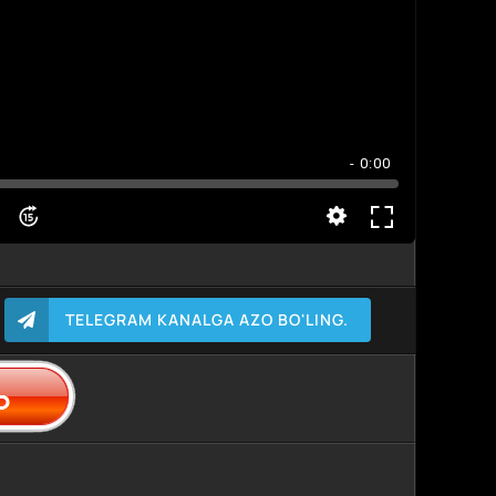
- 0:00
TELEGRAM KANALGA AZO BO'LING.