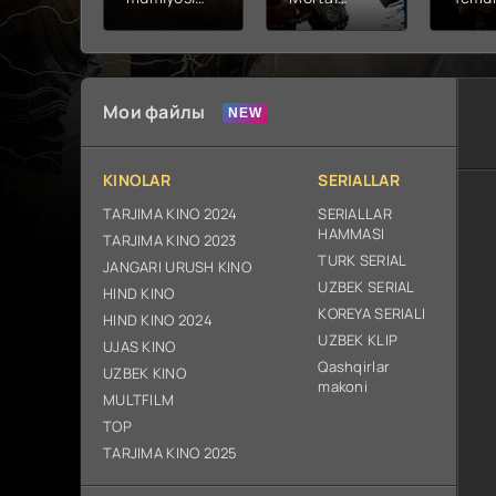
2026 (uzbek
kombat 2 /
Fathc
tilida kino)
Ólim jangi 2
yuksal
tarjima HD
(2026)
Prem
skachat
Uzbek tilida
Netfli
Uzbek 
Мои файлы
O'zbe
2026
tarjim
KINOLAR
SERIALLAR
Full H
ix sk
TARJIMA KINO 2024
SERIALLAR
HAMMASI
TARJIMA KINO 2023
TURK SERIAL
JANGARI URUSH KINO
UZBEK SERIAL
HIND KINO
KOREYA SERIALI
HIND KINO 2024
UZBEK KLIP
UJAS KINO
Qashqirlar
UZBEK KINO
makoni
MULTFILM
TOP
TARJIMA KINO 2025