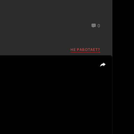
0
НЕ РАБОТАЕТ?