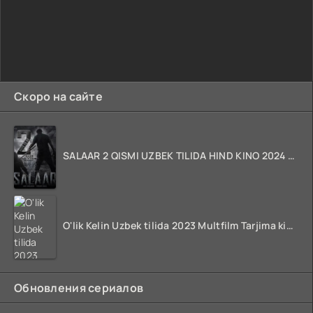
Скоро на сайте
SALAAR 2 QISMI UZBEK TILIDA HIND KINO 2024 TARJIMA 720p HD Skachat
O'lik Kelin Uzbek tilida 2023 Multfilm Tarjima kino skachat
Обновления сериалов