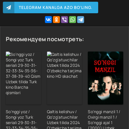
TELEGRAM KANALGA AZO BO'LING.
Рекомендуем посмотреть:
So'nggi yoz /
Qaltis kelishuv /
So'nggi manzil 1 /
Songi yoz Turk
Qo'zg'atuvchilar
Oxirgi manzil 1 /
seriali 29-30-31-
Uzbek tilida 2024
So'nggi ajal 1
32-33-34-35-36-
O'zbekcha tarjima
(2000) Uzbek