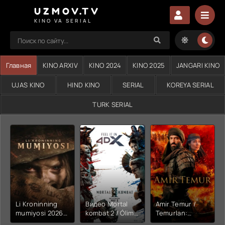
UZMOV.TV
KINO VA SERIAL
Главная
KINO ARXIV
KINO 2024
KINO 2025
JANGARI KINO
UJAS KINO
HIND KINO
SERIAL
KOREYA SERIAL
TURK SERIAL
Li Kroninning
Видео Mortal
Amir Temur /
mumiyosi 2026
kombat 2 / Ólim
Temurlan:
(uzbek tilida
jangi 2 (2026)
Fathchining