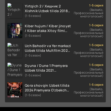
1-5 серия
Yirtqich 2 / Хищник 2
(BaibaKo,
Xishnik Uzbek tilida 2018-
Профессиональный
2024 O'zbekcha tarjima
(1-5 сезон)
многоголосый)
kino HD Skachat
1-5 серия
Kiber hujum / Kiber jinoyat
(BaibaKo,
/ Kiber ataka Xitoy filmi
Профессиональный
Uzbek tilida O'zbekcha
(1-5 сезон)
многоголосый)
(2023-2025) tarjima kino
HD skachat
1-5 серия
Uch Bahodir va Yer markazi
(BaibaKo,
Uzbek tilida Multfilm 2025
Профессиональный
tarjima HD skachat
(1-5 сезон)
многоголосый)
1-5 серия
Dyuna / Dune 1 Premyera
(BaibaKo,
Uzbek tilida 2021
Профессиональный
O'zbekcha tarjima kino HD
(1-5 сезон)
многоголосый)
1-5 серия
Qora shovqin Uzbek tilida
(BaibaKo,
2024 Premyera O'zbekcha
Профессиональный
tarjima kino HD skachat
(1-5 сезон)
многоголосый)