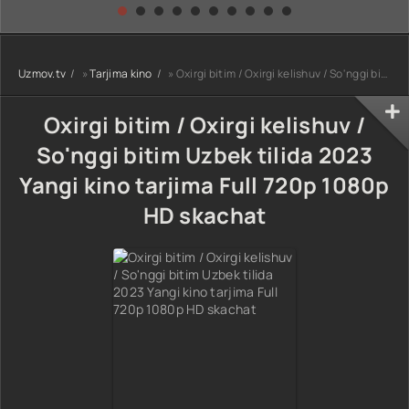
kino) tarjima HD
Uzbek tilida
yuksalishi
skachat
Premyera Netflix
filmi Uzbek tilida
O'zbekcha 2026
Uzmov.tv
»
Tarjima kino
» Oxirgi bitim / Oxirgi kelishuv / So'nggi bitim Uzbek tilida 2023 Yangi kino tarjima Full 720p 1080p HD skachat
tarjima kino Full
HD tas-ix
skachat
Oxirgi bitim / Oxirgi kelishuv /
So'nggi bitim Uzbek tilida 2023
Yangi kino tarjima Full 720p 1080p
HD skachat