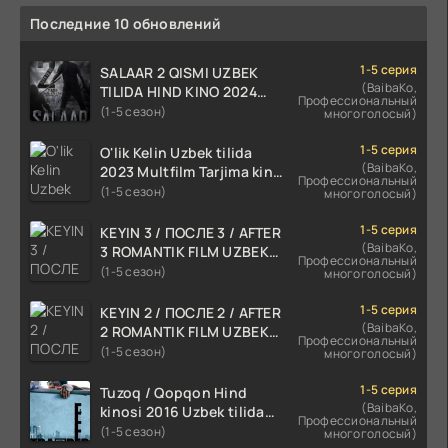
Последние 10 обновлений
1-5 серия
SALAAR 2 QISMI UZBEK
(BaibaKo,
TILIDA HIND KINO 2024
Профессиональный
TARJIMA 720p HD Skachat
(1-5 сезон)
многоголосый)
1-5 серия
O'lik Kelin Uzbek tilida
(BaibaKo,
2023 Multfilm Tarjima kino
Профессиональный
skachat
(1-5 сезон)
многоголосый)
1-5 серия
KEYIN 3 / ПОСЛЕ 3 / AFTER
(BaibaKo,
3 ROMANTIK FILM UZBEK
Профессиональный
TILIDA 2021 TARJIMA FILM
(1-5 сезон)
многоголосый)
HD
1-5 серия
KEYIN 2 / ПОСЛЕ 2 / AFTER
(BaibaKo,
2 ROMANTIK FILM UZBEK
Профессиональный
TILIDA 2020 TARJIMA FILM
(1-5 сезон)
многоголосый)
HD
1-5 серия
Tuzoq / Qopqon Hind
(BaibaKo,
kinosi 2016 Uzbek tilida
Профессиональный
tarjima film HD
(1-5 сезон)
многоголосый)