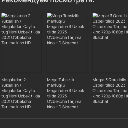
Megaladon 2
Mega Tubsizlik
Mega: 3 Qora iblis
Yuksalish /
mahluqi 3
Uzbek tilida 2023
Megalodon Qayta
Megaladon 3 Uzbek
O'zbekcha Tarjima
tug'ilishi Uzbek tilida
tilida 2023
kino 720p 1080p H
2021 O'zbekcha
O'zbekcha tarjima
Skachat
Tarjima kino HD
kino HD Skachat