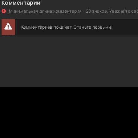
Комментарии
Минимальная длина комментария - 20 знаков. Уважайте себ
Комментариев пока нет. Станьте первыми!