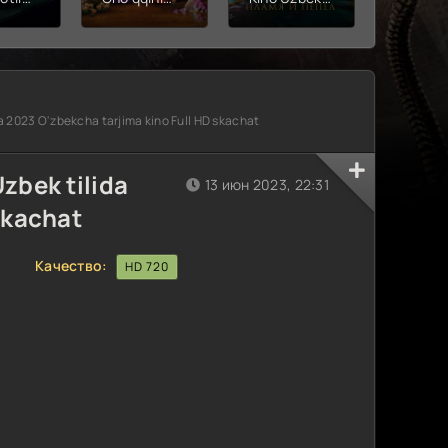
alar
zabt et /
tilida (2025)
Premye
Barcha
O'zbekcha
2026 U
davrlarning
tarjima kino
tilida
kcha
eng zo'ri
720p HD
O'zbek
 kino
Multfilm
skachat
tarjima
HD
Uzbek tilida
Full HD 
a 2023 O'zbekcha tarjima kino Full HD skachat
at
2026
ix skac
tarjima HD
skachat
zbek tilida
13 июн 2023, 22:31
skachat
Качество:
HD 720