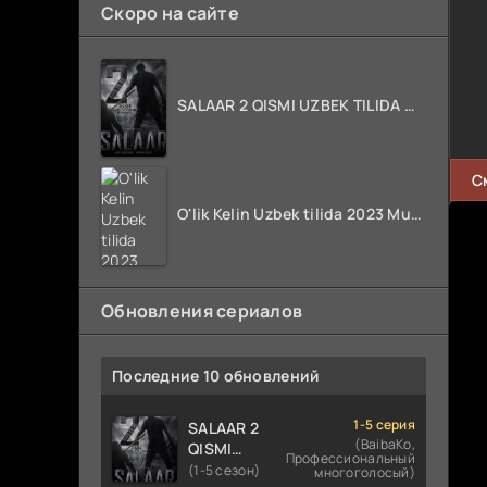
Скоро на сайте
SALAAR 2 QISMI UZBEK TILIDA HIND KINO 2024 TARJIMA 720p HD Skachat
С
O'lik Kelin Uzbek tilida 2023 Multfilm Tarjima kino skachat
Обновления сериалов
Последние 10 обновлений
1-5 серия
SALAAR 2
(BaibaKo,
QISMI
Профессиональный
UZBEK
(1-5 сезон)
многоголосый)