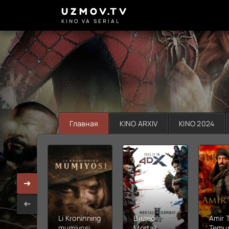
UZMOV.TV
KINO VA SERIAL
Главная
KINO ARXIV
KINO 2024
Li Kroninning
Видео
Amir 
mumiyosi
Mortal
Temur