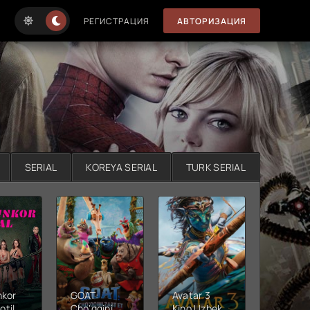
РЕГИСТРАЦИЯ
АВТОРИЗАЦИЯ
SERIAL
KOREYA SERIAL
TURK SERIAL
nkor
GOAT:
Avatar 3
Xushta
otil
Cho'qqini
Kino Uzbek
Ujas ki