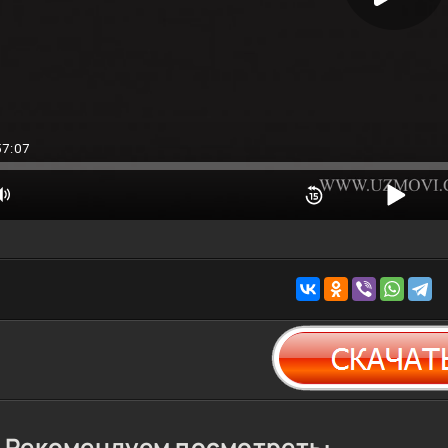
57:07
Рекомендуем посмотреть: