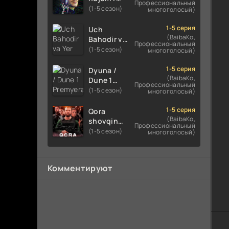
Профессиональный
O'zbekcha
Kiber
(1-5 сезон)
многоголосый)
tarjima
jinoyat /
kino HD
Kiber ataka
1-5 серия
Uch
Skachat
Xitoy filmi
(BaibaKo,
Bahodir va
Профессиональный
Uzbek
Yer markazi
(1-5 сезон)
многоголосый)
tilida
Uzbek
O'zbekcha
tilida
1-5 серия
Dyuna /
(2023-
Multfilm
(BaibaKo,
Dune 1
Профессиональный
2025)
2025
Premyera
(1-5 сезон)
многоголосый)
tarjima
tarjima HD
Uzbek
kino HD
skachat
tilida 2021
1-5 серия
Qora
skachat
O'zbekcha
(BaibaKo,
shovqin
Профессиональный
tarjima
Uzbek
(1-5 сезон)
многоголосый)
kino HD
tilida 2024
Premyera
O'zbekcha
Комментируют
tarjima
kino HD
skachat