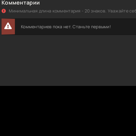
Комментарии
Минимальная длина комментария - 20 знаков. Уважайте себ
Комментариев пока нет. Станьте первыми!