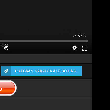
- 1:57:07
TELEGRAM KANALGA AZO BO'LING.