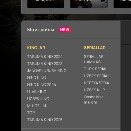
2026 (uzbek
kombat 2 /
Fathc
tilida kino)
Ólim jangi 2
yuksal
tarjima HD
(2026)
Prem
skachat
Uzbek tilida
Netfli
Uzbek 
Мои файлы
O'zbe
2026
tarjim
KINOLAR
SERIALLAR
Full H
ix sk
TARJIMA KINO 2024
SERIALLAR
HAMMASI
TARJIMA KINO 2023
TURK SERIAL
JANGARI URUSH KINO
UZBEK SERIAL
HIND KINO
KOREYA SERIALI
HIND KINO 2024
UZBEK KLIP
UJAS KINO
Qashqirlar
UZBEK KINO
makoni
MULTFILM
TOP
TARJIMA KINO 2025