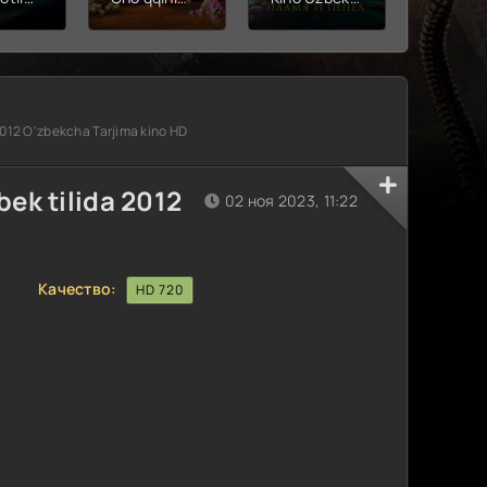
alar
zabt et /
tilida (2025)
Premye
Barcha
O'zbekcha
2026 U
davrlarning
tarjima kino
tilida
kcha
eng zo'ri
720p HD
O'zbek
 kino
Multfilm
skachat
tarjima
HD
Uzbek tilida
Full HD 
 2012 O'zbekcha Tarjima kino HD
at
2026
ix skac
tarjima HD
skachat
ek tilida 2012
02 ноя 2023, 11:22
Качество:
HD 720