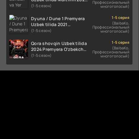
Профессиональный
tarjima HD skachat
(1-5 сезон)
многоголосый)
1-5 серия
Dyuna / Dune 1 Premyera
(BaibaKo,
Uzbek tilida 2021
Профессиональный
O'zbekcha tarjima kino HD
(1-5 сезон)
многоголосый)
1-5 серия
Qora shovqin Uzbek tilida
(BaibaKo,
2024 Premyera O'zbekcha
Профессиональный
tarjima kino HD skachat
(1-5 сезон)
многоголосый)
Комментируют