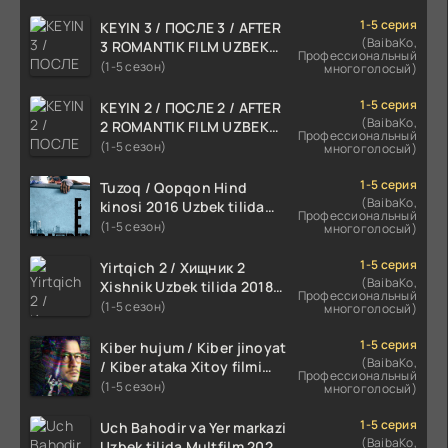
1-5 серия
KEYIN 3 / ПОСЛЕ 3 / AFTER
(BaibaKo,
3 ROMANTIK FILM UZBEK
Профессиональный
TILIDA 2021 TARJIMA FILM
(1-5 сезон)
многоголосый)
HD
1-5 серия
KEYIN 2 / ПОСЛЕ 2 / AFTER
(BaibaKo,
2 ROMANTIK FILM UZBEK
Профессиональный
TILIDA 2020 TARJIMA FILM
(1-5 сезон)
многоголосый)
HD
1-5 серия
Tuzoq / Qopqon Hind
(BaibaKo,
kinosi 2016 Uzbek tilida
Профессиональный
tarjima film HD
(1-5 сезон)
многоголосый)
1-5 серия
Yirtqich 2 / Хищник 2
(BaibaKo,
Xishnik Uzbek tilida 2018-
Профессиональный
2024 O'zbekcha tarjima
(1-5 сезон)
многоголосый)
kino HD Skachat
1-5 серия
Kiber hujum / Kiber jinoyat
(BaibaKo,
/ Kiber ataka Xitoy filmi
Профессиональный
Uzbek tilida O'zbekcha
(1-5 сезон)
многоголосый)
(2023-2025) tarjima kino
HD skachat
1-5 серия
Uch Bahodir va Yer markazi
(BaibaKo,
Uzbek tilida Multfilm 2025