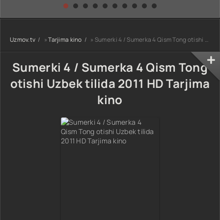
kino) tarjima HD
Uzbek tilida
yuksalishi
skachat
Premyera Netflix
filmi Uzbek tilida
O'zbekcha 2026
Uzmov.tv
»
Tarjima kino
» Sumerki 4 / Sumerka 4 Qism Tong otishi Uzbek tilida 2011 HD Tarjima kino
tarjima kino Full
HD tas-ix
skachat
Sumerki 4 / Sumerka 4 Qism Tong
otishi Uzbek tilida 2011 HD Tarjima
kino