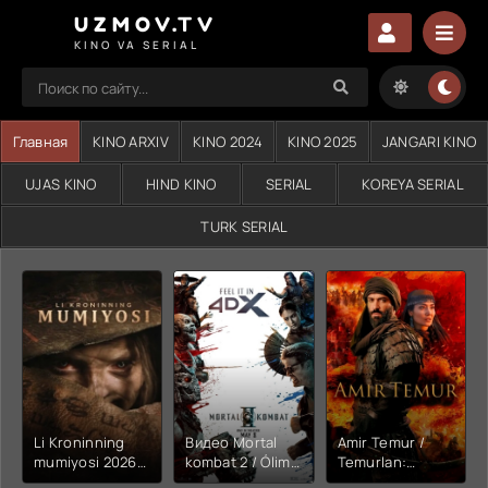
UZMOV.TV
KINO VA SERIAL
Главная
KINO ARXIV
KINO 2024
KINO 2025
JANGARI KINO
UJAS KINO
HIND KINO
SERIAL
KOREYA SERIAL
TURK SERIAL
Li Kroninning
Видео Mortal
Amir Temur /
mumiyosi 2026
kombat 2 / Ólim
Temurlan:
(uzbek tilida
jangi 2 (2026)
Fathchining