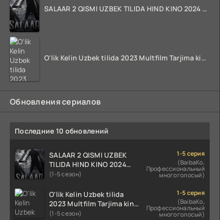
SALAAR 2 QISMI UZBEK TILIDA HIND KINO 2024 TARJIMA 720p HD Skachat
O'lik Kelin Uzbek tilida 2023 Multfilm Tarjima kino skachat
Обновления сериалов
Последние 10 обновлений
1-5 серия
SALAAR 2 QISMI UZBEK
(BaibaKo,
TILIDA HIND KINO 2024
Профессиональный
TARJIMA 720p HD Skachat
(1-5 сезон)
многоголосый)
1-5 серия
O'lik Kelin Uzbek tilida
(BaibaKo,
2023 Multfilm Tarjima kino
Профессиональный
skachat
(1-5 сезон)
многоголосый)