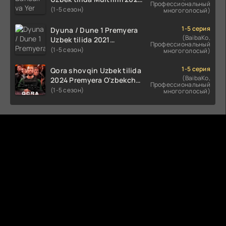
Профессиональный
tarjima HD skachat
(1-5 сезон)
многоголосый)
1-5 серия
Dyuna / Dune 1 Premyera
(BaibaKo,
Uzbek tilida 2021
Профессиональный
O'zbekcha tarjima kino HD
(1-5 сезон)
многоголосый)
1-5 серия
Qora shovqin Uzbek tilida
(BaibaKo,
2024 Premyera O'zbekcha
Профессиональный
tarjima kino HD skachat
(1-5 сезон)
многоголосый)
Комментируют