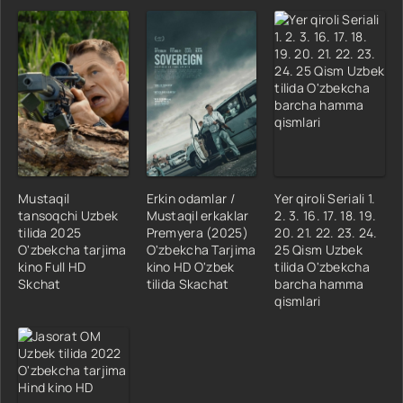
Mustaqil
Erkin odamlar /
Yer qiroli Seriali 1.
tansoqchi Uzbek
Mustaqil erkaklar
2. 3. 16. 17. 18. 19.
tilida 2025
Premyera (2025)
20. 21. 22. 23. 24.
O'zbekcha tarjima
O'zbekcha Tarjima
25 Qism Uzbek
kino Full HD
kino HD O'zbek
tilida O'zbekcha
Skchat
tilida Skachat
barcha hamma
qismlari