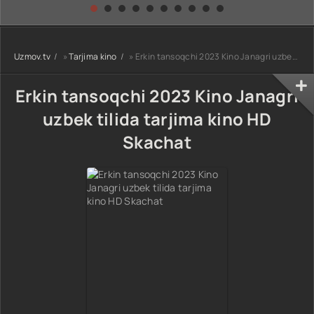
kino) tarjima HD
Uzbek tilida
yuksalishi
skachat
Premyera Netflix
filmi Uzbek tilida
O'zbekcha 2026
Uzmov.tv
»
Tarjima kino
» Erkin tansoqchi 2023 Kino Janagri uzbek tilida tarjima kino HD Skachat
tarjima kino Full
HD tas-ix
skachat
Erkin tansoqchi 2023 Kino Janagri
uzbek tilida tarjima kino HD
Skachat