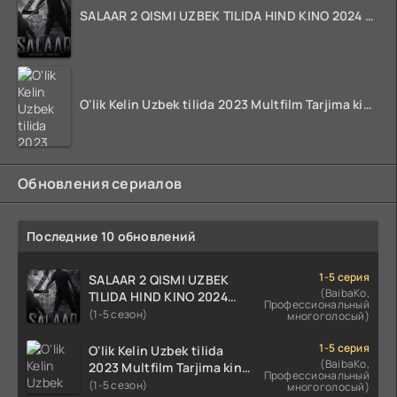
SALAAR 2 QISMI UZBEK TILIDA HIND KINO 2024 TARJIMA 720p HD Skachat
O'lik Kelin Uzbek tilida 2023 Multfilm Tarjima kino skachat
Обновления сериалов
Последние 10 обновлений
1-5 серия
SALAAR 2 QISMI UZBEK
(BaibaKo,
TILIDA HIND KINO 2024
Профессиональный
TARJIMA 720p HD Skachat
(1-5 сезон)
многоголосый)
1-5 серия
O'lik Kelin Uzbek tilida
(BaibaKo,
2023 Multfilm Tarjima kino
Профессиональный
skachat
(1-5 сезон)
многоголосый)