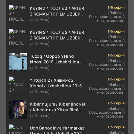
1-5 серия
KEYIN 3 / ПОСЛЕ 3 / AFTER
(BaibaKo,
3 ROMANTIK FILM UZBEK
Профессиональный
TILIDA 2021 TARJIMA FILM
(1-5 сезон)
многоголосый)
HD
1-5 серия
KEYIN 2 / ПОСЛЕ 2 / AFTER
(BaibaKo,
2 ROMANTIK FILM UZBEK
Профессиональный
TILIDA 2020 TARJIMA FILM
(1-5 сезон)
многоголосый)
HD
1-5 серия
Tuzoq / Qopqon Hind
(BaibaKo,
kinosi 2016 Uzbek tilida
Профессиональный
tarjima film HD
(1-5 сезон)
многоголосый)
1-5 серия
Yirtqich 2 / Хищник 2
(BaibaKo,
Xishnik Uzbek tilida 2018-
Профессиональный
2024 O'zbekcha tarjima
(1-5 сезон)
многоголосый)
kino HD Skachat
1-5 серия
Kiber hujum / Kiber jinoyat
(BaibaKo,
/ Kiber ataka Xitoy filmi
Профессиональный
Uzbek tilida O'zbekcha
(1-5 сезон)
многоголосый)
(2023-2025) tarjima kino
HD skachat
1-5 серия
Uch Bahodir va Yer markazi
(BaibaKo,
Uzbek tilida Multfilm 2025