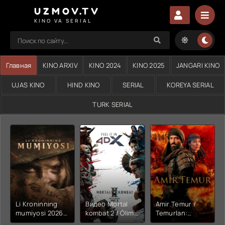
UZMOV.TV
KINO VA SERIAL
Главная
KINO ARXIV
KINO 2024
KINO 2025
JANGARI KINO
UJAS KINO
HIND KINO
SERIAL
KOREYA SERIAL
TURK SERIAL
Li Kroninning
Видео Mortal
Amir Temur /
mumiyosi 2026
kombat 2 / Ólim
Temurlan:
(uzbek tilida
jangi 2 (2026)
Fathchining