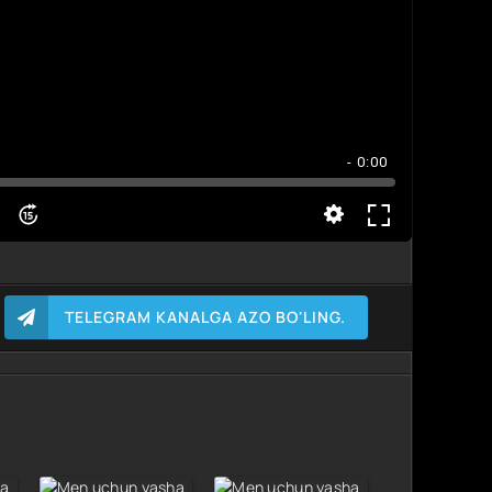
- 0:00
TELEGRAM KANALGA AZO BO'LING.