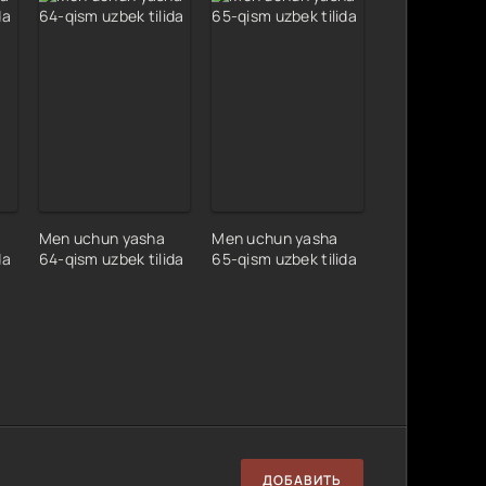
Men uchun yasha
Men uchun yasha
da
64-qism uzbek tilida
65-qism uzbek tilida
ДОБАВИТЬ