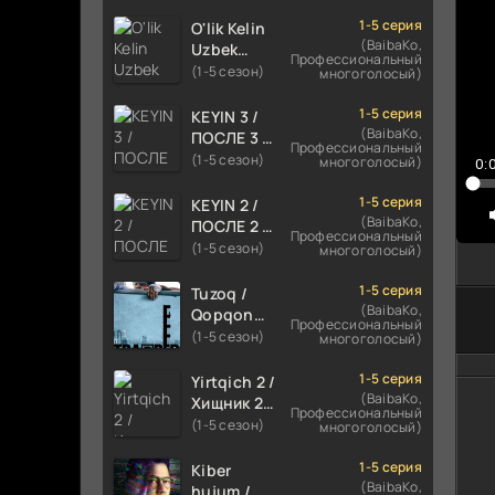
TILIDA
HIND KINO
1-5 серия
O'lik Kelin
2024
(BaibaKo,
Uzbek
Профессиональный
TARJIMA
tilida 2023
(1-5 сезон)
многоголосый)
720p HD
Multfilm
Skachat
Tarjima
1-5 серия
KEYIN 3 /
kino
(BaibaKo,
ПОСЛЕ 3 /
Профессиональный
skachat
AFTER 3
(1-5 сезон)
многоголосый)
0:
ROMANTIK
FILM
1-5 серия
KEYIN 2 /
UZBEK
(BaibaKo,
ПОСЛЕ 2 /
Профессиональный
TILIDA
AFTER 2
(1-5 сезон)
многоголосый)
2021
ROMANTIK
TARJIMA
FILM
1-5 серия
Tuzoq /
FILM HD
UZBEK
(BaibaKo,
Qopqon
Профессиональный
TILIDA
Hind
(1-5 сезон)
многоголосый)
2020
kinosi
TARJIMA
2016 Uzbek
1-5 серия
Yirtqich 2 /
FILM HD
tilida
(BaibaKo,
Хищник 2
Профессиональный
tarjima film
Xishnik
(1-5 сезон)
многоголосый)
HD
Uzbek
tilida 2018-
1-5 серия
Kiber
2024
(BaibaKo,
hujum /