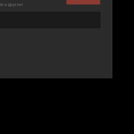
я и других!