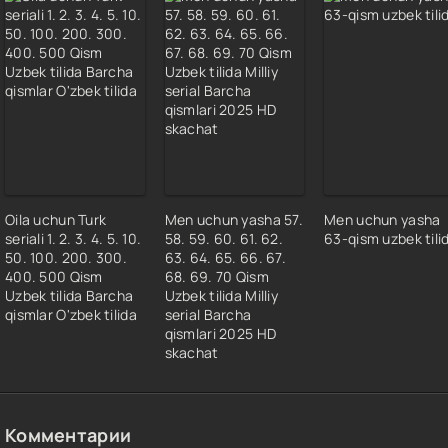
Oila uchun Turk
Men uchun yasha 57.
Men uchun yasha
seriali 1. 2. 3. 4. 5. 10.
58. 59. 60. 61. 62.
63-qism uzbek tili
50. 100. 200. 300.
63. 64. 65. 66. 67.
400. 500 Qism
68. 69. 70 Qism
Uzbek tilida Barcha
Uzbek tilida Milliy
qismlar O'zbek tilida
serial Barcha
qismlari 2025 HD
skachat
Комментарии