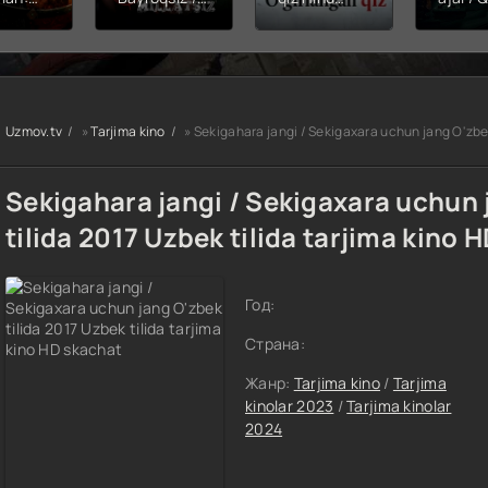
hining
Snayper:
kinosi 2026
Balerin
ishi
Millatsiz /
Uzbek tilida
(uzbek
yera
Bayroqsiz
O'zbekcha
tilida)
x filmi
snayper
tarjima kino
O'zbe
tilida
Premyera
HD skachat
tarjima
kcha
Uzbek tilida
2026 
Uzmov.tv
»
Tarjima kino
» Sekigahara jangi / Sekigaxara uchun jang O'zbek
O'zbekcha
skach
a kino
2026
D tas-
tarjima kino
Sekigahara jangi / Sekigaxara uchun 
achat
Full HD tas-
ix skachat
tilida 2017 Uzbek tilida tarjima kino 
Год:
Страна:
Жанр:
Tarjima kino
/
Tarjima
kinolar 2023
/
Tarjima kinolar
2024