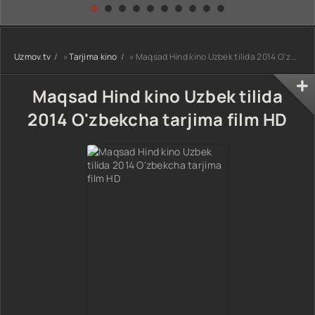
kino) tarjima HD
Uzbek tilida
yuksalishi
skachat
Premyera Netflix
filmi Uzbek tilida
O'zbekcha 2026
Uzmov.tv
»
Tarjima kino
» Maqsad Hind kino Uzbek tilida 2014 O'zbekcha tarjima film HD
tarjima kino Full
HD tas-ix
skachat
Maqsad Hind kino Uzbek tilida
2014 O'zbekcha tarjima film HD