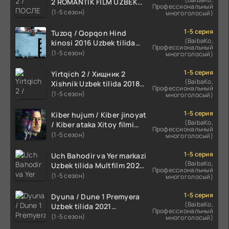
2 ROMANTIK FILM UZBEK
Профессиональный
TILIDA 2020 TARJIMA FILM
(1-5 сезон)
многоголосый)
HD
1-5 серия
Tuzoq / Qopqon Hind
(BaibaKo,
kinosi 2016 Uzbek tilida
Профессиональный
tarjima film HD
(1-5 сезон)
многоголосый)
1-5 серия
Yirtqich 2 / Хищник 2
(BaibaKo,
Xishnik Uzbek tilida 2018-
Профессиональный
2024 O'zbekcha tarjima
(1-5 сезон)
многоголосый)
kino HD Skachat
1-5 серия
Kiber hujum / Kiber jinoyat
(BaibaKo,
/ Kiber ataka Xitoy filmi
Профессиональный
Uzbek tilida O'zbekcha
(1-5 сезон)
многоголосый)
(2023-2025) tarjima kino
HD skachat
1-5 серия
Uch Bahodir va Yer markazi
(BaibaKo,
Uzbek tilida Multfilm 2025
Профессиональный
tarjima HD skachat
(1-5 сезон)
многоголосый)
1-5 серия
Dyuna / Dune 1 Premyera
(BaibaKo,
Uzbek tilida 2021
Профессиональный
O'zbekcha tarjima kino HD
(1-5 сезон)
многоголосый)