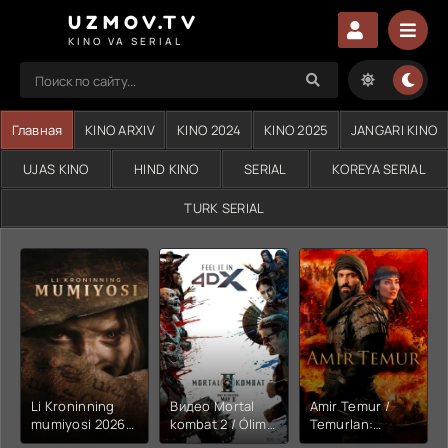
UZMOV.TV
KINO VA SERIAL
Главная
KINO ARXIV
KINO 2024
KINO 2025
JANGARI KINO
UJAS KINO
HIND KINO
SERIAL
KOREYA SERIAL
TURK SERIAL
Li Kroninning
Видео Mortal
Amir Temur /
mumiyosi 2026
kombat 2 / Ólim
Temurlan:
(uzbek tilida
jangi 2 (2026)
Fathchining