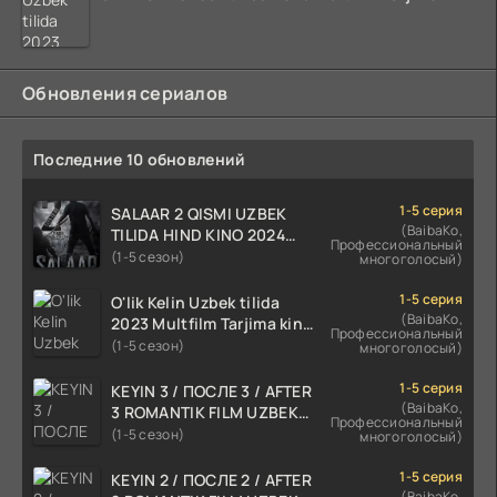
Обновления сериалов
Последние 10 обновлений
1-5 серия
SALAAR 2 QISMI UZBEK
(BaibaKo,
TILIDA HIND KINO 2024
Профессиональный
TARJIMA 720p HD Skachat
(1-5 сезон)
многоголосый)
1-5 серия
O'lik Kelin Uzbek tilida
(BaibaKo,
2023 Multfilm Tarjima kino
Профессиональный
skachat
(1-5 сезон)
многоголосый)
1-5 серия
KEYIN 3 / ПОСЛЕ 3 / AFTER
(BaibaKo,
3 ROMANTIK FILM UZBEK
Профессиональный
TILIDA 2021 TARJIMA FILM
(1-5 сезон)
многоголосый)
HD
1-5 серия
KEYIN 2 / ПОСЛЕ 2 / AFTER
(BaibaKo,