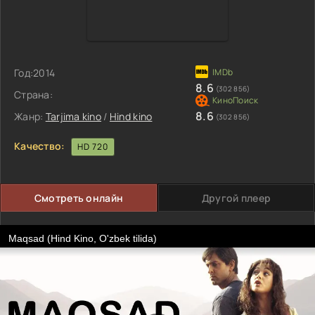
Год:
2014
8.6
(302 856)
Страна:
8.6
Жанр:
Tarjima kino
/
Hind kino
(302 856)
Качество:
HD 720
Смотреть онлайн
Другой плеер