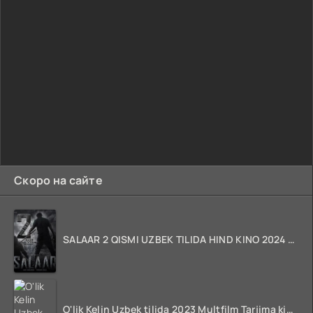
Скоро на сайте
SALAAR 2 QISMI UZBEK TILIDA HIND KINO 2024 TARJIMA 720p HD Skachat
O'lik Kelin Uzbek tilida 2023 Multfilm Tarjima kino skachat