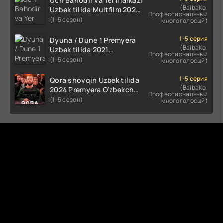
Uch Bahodir va Yer markazi
(BaibaKo,
Uzbek tilida Multfilm 2025
Профессиональный
tarjima HD skachat
(1-5 сезон)
многоголосый)
1-5 серия
Dyuna / Dune 1 Premyera
(BaibaKo,
Uzbek tilida 2021
Профессиональный
O'zbekcha tarjima kino HD
(1-5 сезон)
многоголосый)
1-5 серия
Qora shovqin Uzbek tilida
(BaibaKo,
2024 Premyera O'zbekcha
Профессиональный
tarjima kino HD skachat
(1-5 сезон)
многоголосый)
Комментируют