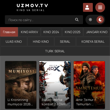
UZMOV.TV
KINO VA SERIAL
Главная
KINO ARXIV
KINO 2024
KINO 2025
JANGARI KINO
UJAS KINO
HIND KINO
SERIAL
KOREYA SERIAL
TURK SERIAL
Li Kroninning
Видео Mortal
Amir Temur /
mumiyosi 2026
kombat 2 / Ólim
Temurlan:
(uzbek tilida
jangi 2 (2026)
Fathchining