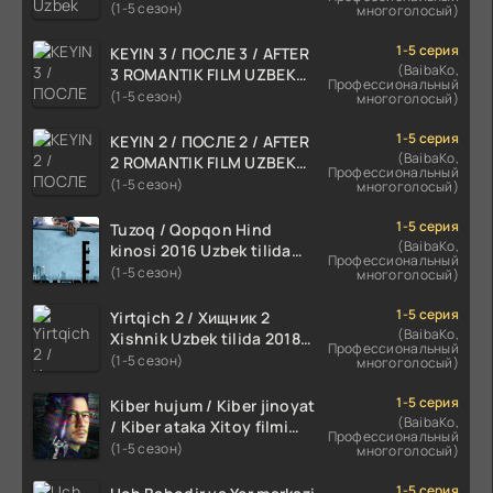
skachat
(1-5 сезон)
многоголосый)
1-5 серия
KEYIN 3 / ПОСЛЕ 3 / AFTER
(BaibaKo,
3 ROMANTIK FILM UZBEK
Профессиональный
TILIDA 2021 TARJIMA FILM
(1-5 сезон)
многоголосый)
HD
1-5 серия
KEYIN 2 / ПОСЛЕ 2 / AFTER
(BaibaKo,
2 ROMANTIK FILM UZBEK
Профессиональный
TILIDA 2020 TARJIMA FILM
(1-5 сезон)
многоголосый)
HD
1-5 серия
Tuzoq / Qopqon Hind
(BaibaKo,
kinosi 2016 Uzbek tilida
Профессиональный
tarjima film HD
(1-5 сезон)
многоголосый)
1-5 серия
Yirtqich 2 / Хищник 2
(BaibaKo,
Xishnik Uzbek tilida 2018-
Профессиональный
2024 O'zbekcha tarjima
(1-5 сезон)
многоголосый)
kino HD Skachat
1-5 серия
Kiber hujum / Kiber jinoyat
(BaibaKo,
/ Kiber ataka Xitoy filmi
Профессиональный
Uzbek tilida O'zbekcha
(1-5 сезон)
многоголосый)
(2023-2025) tarjima kino
HD skachat
1-5 серия