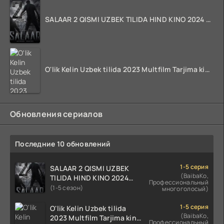
SALAAR 2 QISMI UZBEK TILIDA HIND KINO 2024 TARJIMA 720p HD Skachat
O'lik Kelin Uzbek tilida 2023 Multfilm Tarjima kino skachat
Обновления сериалов
Последние 10 обновлений
1-5 серия
SALAAR 2 QISMI UZBEK
(BaibaKo,
TILIDA HIND KINO 2024
Профессиональный
TARJIMA 720p HD Skachat
(1-5 сезон)
многоголосый)
1-5 серия
O'lik Kelin Uzbek tilida
(BaibaKo,
2023 Multfilm Tarjima kino
Профессиональный