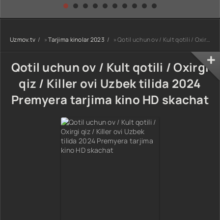
kino) tarjima HD
Uzbek tilida
yuksalishi
skachat
Premyera Netflix
filmi Uzbek tilida
O'zbekcha 2026
Uzmov.tv
»
Tarjima kinolar 2023
» Qotil uchun ov / Kult qotili / Oxirgi qiz / Killer ovi Uzbek tilida 2024 Premyera tarjima kino HD skachat
tarjima kino Full
HD tas-ix
skachat
Qotil uchun ov / Kult qotili / Oxirgi
qiz / Killer ovi Uzbek tilida 2024
Premyera tarjima kino HD skachat