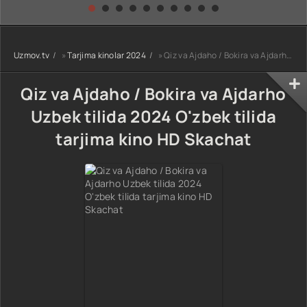
kino) tarjima HD
Uzbek tilida
yuksalishi
skachat
Premyera Netflix
filmi Uzbek tilida
O'zbekcha 2026
Uzmov.tv
»
Tarjima kinolar 2024
» Qiz va Ajdaho / Bokira va Ajdarho Uzbek tilida 2024 O'zbek tilida tarjima kino HD Skachat
tarjima kino Full
HD tas-ix
skachat
Qiz va Ajdaho / Bokira va Ajdarho
Uzbek tilida 2024 O'zbek tilida
tarjima kino HD Skachat