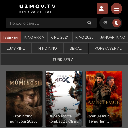
UZMOV.TV
KINO VA SERIAL
Главная
KINO ARXIV
KINO 2024
KINO 2025
JANGARI KINO
UJAS KINO
HIND KINO
SERIAL
KOREYA SERIAL
TURK SERIAL
Li Kroninning
Видео Mortal
Amir Temur /
mumiyosi 2026
kombat 2 / Ólim
Temurlan:
(uzbek tilida
jangi 2 (2026)
Fathchining