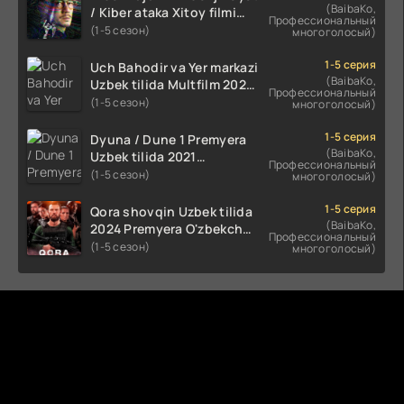
(BaibaKo,
/ Kiber ataka Xitoy filmi
Профессиональный
Uzbek tilida O'zbekcha
(1-5 сезон)
многоголосый)
(2023-2025) tarjima kino
HD skachat
1-5 серия
Uch Bahodir va Yer markazi
(BaibaKo,
Uzbek tilida Multfilm 2025
Профессиональный
tarjima HD skachat
(1-5 сезон)
многоголосый)
1-5 серия
Dyuna / Dune 1 Premyera
(BaibaKo,
Uzbek tilida 2021
Профессиональный
O'zbekcha tarjima kino HD
(1-5 сезон)
многоголосый)
1-5 серия
Qora shovqin Uzbek tilida
(BaibaKo,
2024 Premyera O'zbekcha
Профессиональный
tarjima kino HD skachat
(1-5 сезон)
многоголосый)
Комментируют