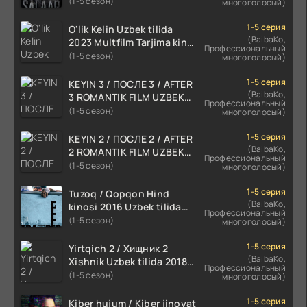
TARJIMA 720p HD Skachat
(1-5 сезон)
многоголосый)
1-5 серия
O'lik Kelin Uzbek tilida
(BaibaKo,
2023 Multfilm Tarjima kino
Профессиональный
skachat
(1-5 сезон)
многоголосый)
1-5 серия
KEYIN 3 / ПОСЛЕ 3 / AFTER
(BaibaKo,
3 ROMANTIK FILM UZBEK
Профессиональный
TILIDA 2021 TARJIMA FILM
(1-5 сезон)
многоголосый)
HD
1-5 серия
KEYIN 2 / ПОСЛЕ 2 / AFTER
(BaibaKo,
2 ROMANTIK FILM UZBEK
Профессиональный
TILIDA 2020 TARJIMA FILM
(1-5 сезон)
многоголосый)
HD
1-5 серия
Tuzoq / Qopqon Hind
(BaibaKo,
kinosi 2016 Uzbek tilida
Профессиональный
tarjima film HD
(1-5 сезон)
многоголосый)
1-5 серия
Yirtqich 2 / Хищник 2
(BaibaKo,
Xishnik Uzbek tilida 2018-
Профессиональный
2024 O'zbekcha tarjima
(1-5 сезон)
многоголосый)
kino HD Skachat
1-5 серия
Kiber hujum / Kiber jinoyat