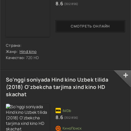
8.6
(302 856)
СМОТРЕТЬ ОНЛАЙН
Страна:
Жанр:
Hind kino
Качество:
720 HD
So'nggi soniyada Hind kino Uzbek tilida
(2018) O'zbekcha tarjima xind kino HD
skachat
8.6
(302 856)