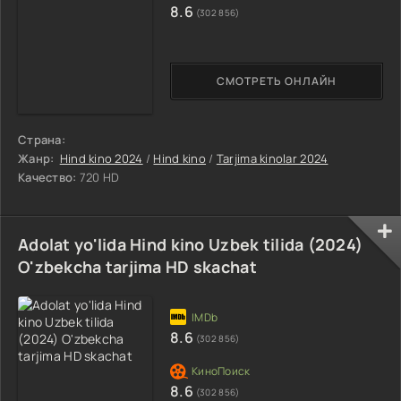
8.6
(302 856)
СМОТРЕТЬ ОНЛАЙН
Страна:
Жанр:
Hind kino 2024
/
Hind kino
/
Tarjima kinolar 2024
Качество:
720 HD
Adolat yo'lida Hind kino Uzbek tilida (2024)
O'zbekcha tarjima HD skachat
8.6
(302 856)
8.6
(302 856)