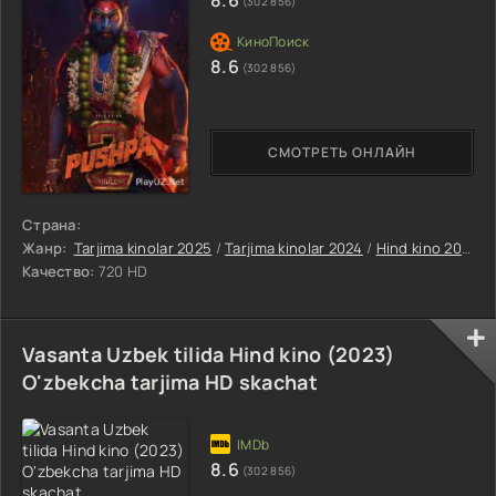
8.6
(302 856)
8.6
(302 856)
СМОТРЕТЬ ОНЛАЙН
Страна:
Жанр:
Tarjima kinolar 2025
/
Tarjima kinolar 2024
/
Hind kino 2024
/
Качество:
720 HD
Vasanta Uzbek tilida Hind kino (2023)
O'zbekcha tarjima HD skachat
8.6
(302 856)