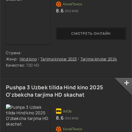
8.6
(302 856)
СМОТРЕТЬ ОНЛАЙН
Страна:
Жанр:
Hind kino
/
Tarjima kinolar 2023
/
Tarjima kinolar 2024
Качество:
720 HD
Pushpa 3 Uzbek tilida Hind kino 2025
O'zbekcha tarjima HD skachat
8.6
(302 856)