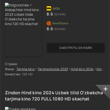
8.6
(302 856)
8.6
(302 856)
СМОТРЕТЬ ОНЛАЙН
Страна:
Жанр:
Tarjima kino
/
Tarjima kinolar 2023
/
Hind kino 2024
/
Hind kino
Качество:
720 HD
Zindon Hind kino 2024 Uzbek tilid O'zbekcha
tarjima kino 720 FULL 1080 HD skachat