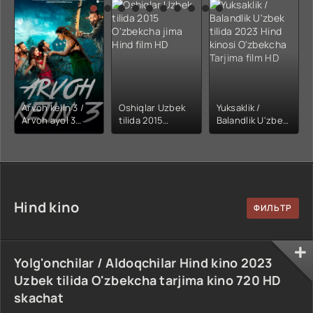
kino) tarjima HD
Uzbek tilida
yuksalishi
skachat
Premyera Netflix
filmi Uzbek tilida
O'zbekcha 2026
tarjima kino Full
HD tas-ix
skachat
Arvoh kelin 3 /
Oshiqlar Uzbek
Yuksaklik /
Arvoh ayol 3
tilida 2015
Balandlik U'zbek
Premyera Hind
O'zbekcha jima
tilida 2023 Hind
kino Uzbek tilida
Hind film HD
kinosi O'zbekcha
2025 tarjima kino
Tarjima film HD
HD
Hind kino
Yolg'onchilar / Aldoqchilar Hind kino 2023
Uzbek tilida O'zbekcha tarjima kino 720 HD
skachat