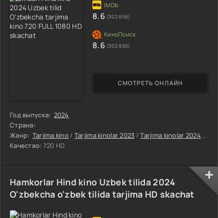
8.6
(302 856)
8.6
(302 856)
СМОТРЕТЬ ОНЛАЙН
Год выпуска:
2024
Страна:
Жанр:
Tarjima kino
/
Tarjima kinolar 2023
/
Tarjima kinolar 2024
/
Hin
Качество:
720 HD
Hamkorlar Hind kino Uzbek tilida 2024
O'zbekcha o'zbek tilida tarjima HD skachat