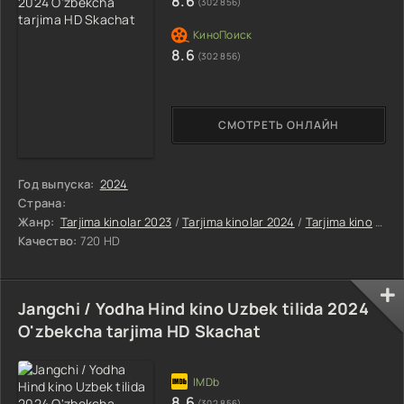
8.6
(302 856)
8.6
(302 856)
СМОТРЕТЬ ОНЛАЙН
Год выпуска:
2024
Страна:
Жанр:
Tarjima kinolar 2023
/
Tarjima kinolar 2024
/
Tarjima kino
/
To
Качество:
720 HD
Jangchi / Yodha Hind kino Uzbek tilida 2024
O'zbekcha tarjima HD Skachat
8.6
(302 856)