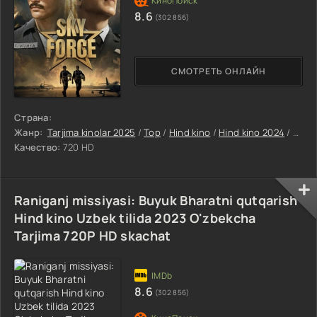
8.6
(302 856)
СМОТРЕТЬ ОНЛАЙН
Страна:
Жанр:
Tarjima kinolar 2025
/
Top
/
Hind kino
/
Hind kino 2024
/
Hind 
Качество:
720 HD
Raniganj missiyasi: Buyuk Bharatni qutqarish
Hind kino Uzbek tilida 2023 O'zbekcha
Tarjima 720P HD skachat
8.6
(302 856)