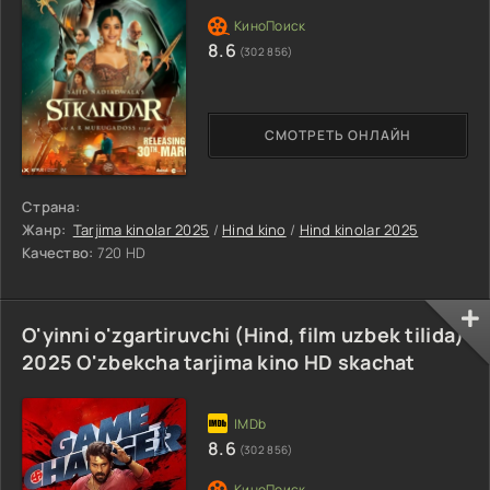
8.6
(302 856)
СМОТРЕТЬ ОНЛАЙН
Страна:
Жанр:
Tarjima kinolar 2025
/
Hind kino
/
Hind kinolar 2025
Качество:
720 HD
O'yinni o'zgartiruvchi (Hind, film uzbek tilida)
2025 O'zbekcha tarjima kino HD skachat
8.6
(302 856)