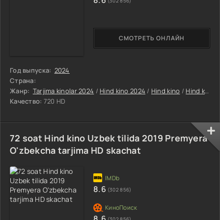
8.6
(302 856)
СМОТРЕТЬ ОНЛАЙН
Год выпуска:
2024
Страна:
Жанр:
Tarjima kinolar 2024
/
Hind kino 2024
/
Hind kino
/
Hind kinolar 2025
Качество:
720 HD
72 soat Hind kino Uzbek tilida 2019 Premyera
O'zbekcha tarjima HD skachat
8.6
(302 856)
8.6
(302 856)