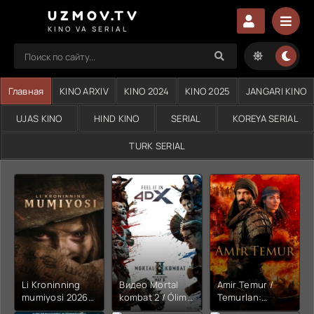
UZMOV.TV
KINO VA SERIAL
Главная
KINO ARXIV
KINO 2024
KINO 2025
JANGARI KINO
UJAS KINO
HIND KINO
SERIAL
KOREYA SERIAL
TURK SERIAL
Li Kroninning
Видео Mortal
Amir Temur /
mumiyosi 2026
kombat 2 / Ólim
Temurlan:
(uzbek tilida
jangi 2 (2026)
Fathchining