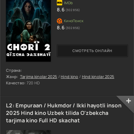
8.6
(302 856)
8.6
(302 856)
СМОТРЕТЬ ОНЛАЙН
Страна:
Жанр:
Tarjima kinolar 2025
/
Hind kino
/
Hind kinolar 2025
Качество:
720 HD
L2: Empuraan / Hukmdor / Ikki hayotli inson
2025 Hind kino Uzbek tilida O'zbekcha
tarjima kino Full HD skachat