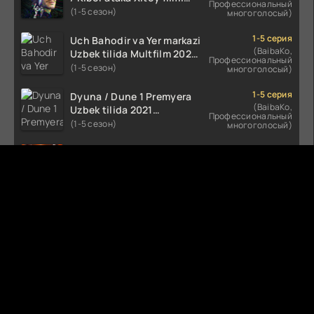
Профессиональный
Uzbek tilida O'zbekcha
(1-5 сезон)
многоголосый)
(2023-2025) tarjima kino
HD skachat
1-5 серия
Uch Bahodir va Yer markazi
(BaibaKo,
Uzbek tilida Multfilm 2025
Профессиональный
tarjima HD skachat
(1-5 сезон)
многоголосый)
1-5 серия
Dyuna / Dune 1 Premyera
(BaibaKo,
Uzbek tilida 2021
Профессиональный
O'zbekcha tarjima kino HD
(1-5 сезон)
многоголосый)
1-5 серия
Qora shovqin Uzbek tilida
(BaibaKo,
2024 Premyera O'zbekcha
Профессиональный
tarjima kino HD skachat
(1-5 сезон)
многоголосый)
Комментируют