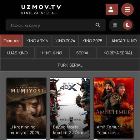
UZMOV.TV
KINO VA SERIAL
Главная
KINO ARXIV
KINO 2024
KINO 2025
JANGARI KINO
UJAS KINO
HIND KINO
SERIAL
KOREYA SERIAL
TURK SERIAL
Li Kroninning
Видео Mortal
Amir Temur /
mumiyosi 2026
kombat 2 / Ólim
Temurlan:
(uzbek tilida
jangi 2 (2026)
Fathchining