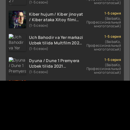
2024 O'zbekcha tarjima
(1-5 сезон)
многоголосый)
kino HD Skachat
1-5 серия
Kiber hujum / Kiber jinoyat
(BaibaKo,
/ Kiber ataka Xitoy filmi
Профессиональный
Uzbek tilida O'zbekcha
(1-5 сезон)
многоголосый)
(2023-2025) tarjima kino
HD skachat
1-5 серия
Uch Bahodir va Yer markazi
(BaibaKo,
Uzbek tilida Multfilm 2025
Профессиональный
tarjima HD skachat
(1-5 сезон)
многоголосый)
1-5 серия
Dyuna / Dune 1 Premyera
(BaibaKo,
Uzbek tilida 2021
Профессиональный
O'zbekcha tarjima kino HD
(1-5 сезон)
многоголосый)
1-5 серия
Qora shovqin Uzbek tilida
(BaibaKo,
2024 Premyera O'zbekcha
Профессиональный
tarjima kino HD skachat
(1-5 сезон)
многоголосый)
Комментируют