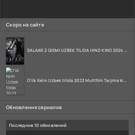
Скоро на сайте
SALAAR 2 QISMI UZBEK TILIDA HIND KINO 2024 TARJIMA 720p HD Skachat
O'lik Kelin Uzbek tilida 2023 Multfilm Tarjima kino skachat
Обновления сериалов
Последние 10 обновлений