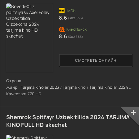
8.6
(302 856)
8.6
(302 856)
СМОТРЕТЬ ОНЛАЙН
Страна:
Жанр:
Tarjima kinolar 2023
/
Tarjima kino
/
Tarjima kinolar 2024
/
Uru
Качество:
720 HD
Shemrok Spitfayr Uzbek tilida 2024 TARJIMA
KINO FULL HD skachat