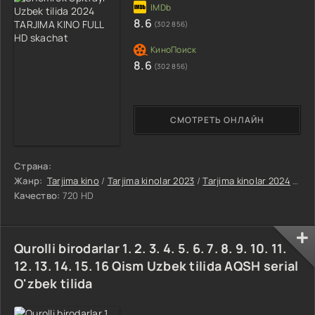
8.6
(302 856)
8.6
(302 856)
СМОТРЕТЬ ОНЛАЙН
Страна:
Жанр:
Tarjima kino
/
Tarjima kinolar 2023
/
Tarjima kinolar 2024
/
Uru
Качество:
720 HD
Qurolli birodarlar 1. 2. 3. 4. 5. 6. 7. 8. 9. 10. 11.
12. 13. 14. 15. 16 Qism Uzbek tilida AQSH serial
O'zbek tilida