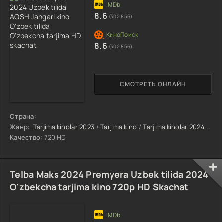
8.6
(302 856)
8.6
(302 856)
СМОТРЕТЬ ОНЛАЙН
Страна:
Жанр:
Tarjima kinolar 2023
/
Tarjima kino
/
Tarjima kinolar 2024
/
Uru
Качество:
720 HD
Telba Maks 2024 Premyera Uzbek tilida 2024
O'zbekcha tarjima kino 720p HD Skachat