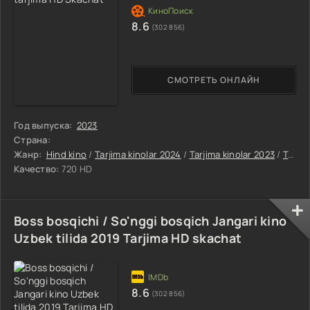
8.6
(302 856)
СМОТРЕТЬ ОНЛАЙН
Год выпуска:
2023
Страна:
Жанр:
Hind kino
/
Tarjima kinolar 2024
/
Tarjima kinolar 2023
/
Tarjima kino
Качество:
720 HD
Boss bosqichi / So'nggi bosqich Jangari kino
Uzbek tilida 2019 Tarjima HD skachat
8.6
(302 856)