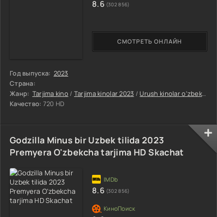
8.6
(302 856)
СМОТРЕТЬ ОНЛАЙН
Год выпуска:
2023
Страна:
Жанр:
Tarjima kino
/
Tarjima kinolar 2023
/
Urush kinolar o'zbek tilida
Качество:
720 HD
Godzilla Minus bir Uzbek tilida 2023
Premyera O'zbekcha tarjima HD Skachat
8.6
(302 856)