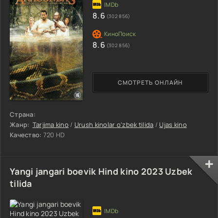
8.6
(302 856)
8.6
(302 856)
СМОТРЕТЬ ОНЛАЙН
Страна:
Жанр:
Tarjima kino
/
Urush kinolar o'zbek tilida
/
Ujas kino
Качество:
720 HD
Yangi jangari boevik Hind kino 2023 Uzbek
tilida