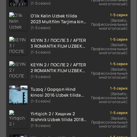
TARJIMA 720p HD Skachat
(1-5 сезон)
многоголосый)
1-5 серия
O'lik Kelin Uzbek tilida
(BaibaKo,
2023 Multfilm Tarjima kino
Профессиональный
skachat
(1-5 сезон)
многоголосый)
1-5 серия
KEYIN 3 / ПОСЛЕ 3 / AFTER
(BaibaKo,
3 ROMANTIK FILM UZBEK
Профессиональный
TILIDA 2021 TARJIMA FILM
(1-5 сезон)
многоголосый)
HD
1-5 серия
KEYIN 2 / ПОСЛЕ 2 / AFTER
(BaibaKo,
2 ROMANTIK FILM UZBEK
Профессиональный
TILIDA 2020 TARJIMA FILM
(1-5 сезон)
многоголосый)
HD
1-5 серия
Tuzoq / Qopqon Hind
(BaibaKo,
kinosi 2016 Uzbek tilida
Профессиональный
tarjima film HD
(1-5 сезон)
многоголосый)
1-5 серия
Yirtqich 2 / Хищник 2
(BaibaKo,
Xishnik Uzbek tilida 2018-
Профессиональный
2024 O'zbekcha tarjima
(1-5 сезон)
многоголосый)
kino HD Skachat