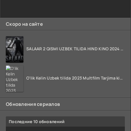
Скоро на сайте
SALAAR 2 QISMI UZBEK TILIDA HIND KINO 2024 TARJIMA 720p HD Skachat
O'lik Kelin Uzbek tilida 2023 Multfilm Tarjima kino skachat
Обновления сериалов
Последние 10 обновлений