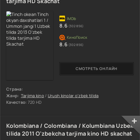
tarjima HD Skachat
8.6
(302 856)
8.6
(302 856)
СМОТРЕТЬ ОНЛАЙН
Страна:
Жанр:
Tarjima kino
/
Urush kinolar o'zbek tilida
Качество:
720 HD
Kolombiana / Colombiana / Kolumbiana Uzbek
tilida 2011 O'zbekcha tarjima kino HD skachat