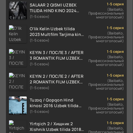
1-5 серия
SALAAR 2 QISMI UZBEK
(BaibaKo,
TILIDA HIND KINO 2024
Профессиональный
TARJIMA 720p HD Skachat
(1-5 сезон)
многоголосый)
1-5 серия
O'lik Kelin Uzbek tilida
(BaibaKo,
2023 Multfilm Tarjima kino
Профессиональный
skachat
(1-5 сезон)
многоголосый)
1-5 серия
KEYIN 3 / ПОСЛЕ 3 / AFTER
(BaibaKo,
3 ROMANTIK FILM UZBEK
Профессиональный
TILIDA 2021 TARJIMA FILM
(1-5 сезон)
многоголосый)
HD
1-5 серия
KEYIN 2 / ПОСЛЕ 2 / AFTER
(BaibaKo,
2 ROMANTIK FILM UZBEK
Профессиональный
TILIDA 2020 TARJIMA FILM
(1-5 сезон)
многоголосый)
HD
1-5 серия
Tuzoq / Qopqon Hind
(BaibaKo,
kinosi 2016 Uzbek tilida
Профессиональный
tarjima film HD
(1-5 сезон)
многоголосый)
1-5 серия
Yirtqich 2 / Хищник 2
(BaibaKo,
Xishnik Uzbek tilida 2018-
Профессиональный