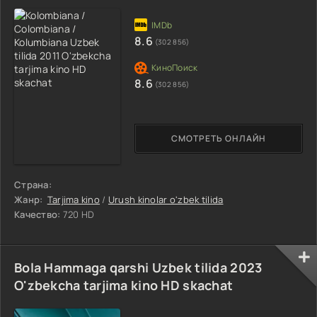
8.6
(302 856)
8.6
(302 856)
СМОТРЕТЬ ОНЛАЙН
Страна:
Жанр:
Tarjima kino
/
Urush kinolar o'zbek tilida
Качество:
720 HD
Bola Hammaga qarshi Uzbek tilida 2023
O'zbekcha tarjima kino HD skachat