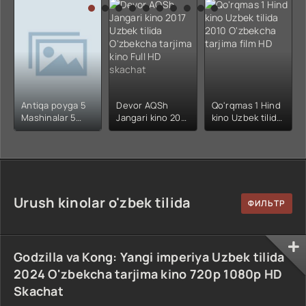
kino) tarjima HD
Uzbek tilida
yuksalishi
skachat
Premyera Netflix
filmi Uzbek tilida
O'zbekcha 2026
tarjima kino Full
HD tas-ix
skachat
Antiqa poyga 5
Devor AQSh
Qo'rqmas 1 Hind
Mashinalar 5
Jangari kino 2017
kino Uzbek tilida
Uzbek tilida
Uzbek tilida
2010 O'zbekcha
2025 Multfilm
O'zbekcha
tarjima film HD
O'zbekcha
tarjima kino Full
tarjima kino HD
HD skachat
skachat
Urush kinolar o'zbek tilida
Godzilla va Kong: Yangi imperiya Uzbek tilida
2024 O'zbekcha tarjima kino 720p 1080p HD
Skachat