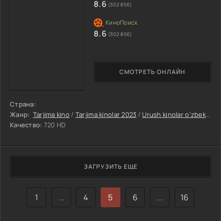
8.6
(302 856)
8.6
(302 856)
СМОТРЕТЬ ОНЛАЙН
Страна:
Жанр:
Tarjima kino
/
Tarjima kinolar 2023
/
Urush kinolar o'zbek tilida
Качество:
720 HD
ЗАГРУЗИТЬ ЕЩЕ
1
...
4
5
6
...
16