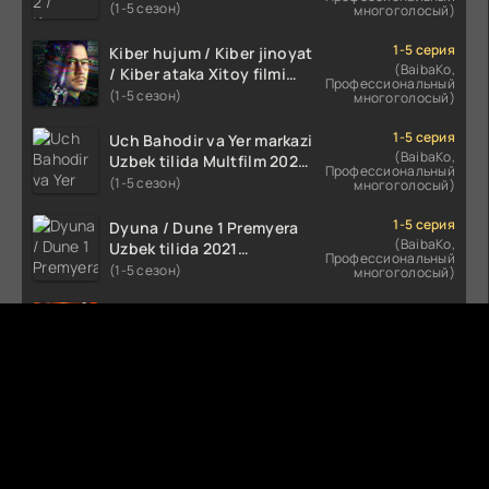
2024 O'zbekcha tarjima
(1-5 сезон)
многоголосый)
kino HD Skachat
1-5 серия
Kiber hujum / Kiber jinoyat
(BaibaKo,
/ Kiber ataka Xitoy filmi
Профессиональный
Uzbek tilida O'zbekcha
(1-5 сезон)
многоголосый)
(2023-2025) tarjima kino
HD skachat
1-5 серия
Uch Bahodir va Yer markazi
(BaibaKo,
Uzbek tilida Multfilm 2025
Профессиональный
tarjima HD skachat
(1-5 сезон)
многоголосый)
1-5 серия
Dyuna / Dune 1 Premyera
(BaibaKo,
Uzbek tilida 2021
Профессиональный
O'zbekcha tarjima kino HD
(1-5 сезон)
многоголосый)
1-5 серия
Qora shovqin Uzbek tilida
(BaibaKo,
2024 Premyera O'zbekcha
Профессиональный
tarjima kino HD skachat
(1-5 сезон)
многоголосый)
Комментируют