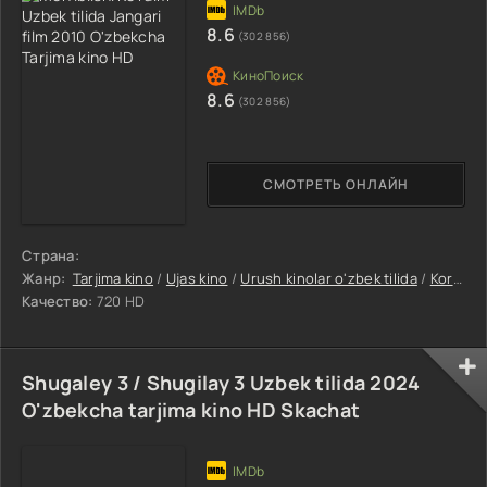
8.6
(302 856)
8.6
(302 856)
СМОТРЕТЬ ОНЛАЙН
Страна:
Жанр:
Tarjima kino
/
Ujas kino
/
Urush kinolar o'zbek tilida
/
Koreya Kirminal Boevik Jangari kinolar 2025
Качество:
720 HD
Shugaley 3 / Shugilay 3 Uzbek tilida 2024
O'zbekcha tarjima kino HD Skachat