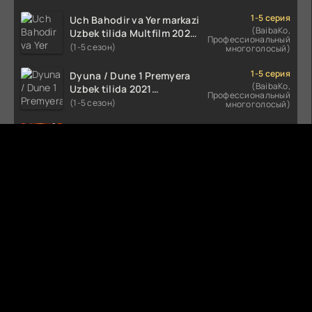
(2023-2025) tarjima kino
HD skachat
1-5 серия
Uch Bahodir va Yer markazi
(BaibaKo,
Uzbek tilida Multfilm 2025
Профессиональный
tarjima HD skachat
(1-5 сезон)
многоголосый)
1-5 серия
Dyuna / Dune 1 Premyera
(BaibaKo,
Uzbek tilida 2021
Профессиональный
O'zbekcha tarjima kino HD
(1-5 сезон)
многоголосый)
1-5 серия
Qora shovqin Uzbek tilida
(BaibaKo,
2024 Premyera O'zbekcha
Профессиональный
tarjima kino HD skachat
(1-5 сезон)
многоголосый)
Комментируют