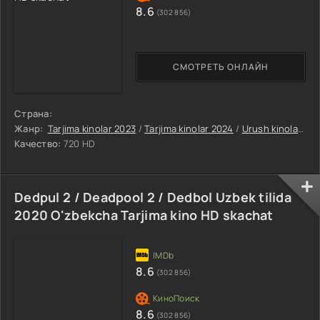
8.6
(302 856)
СМОТРЕТЬ ОНЛАЙН
Страна:
Жанр:
Tarjima kinolar 2023
/
Tarjima kinolar 2024
/
Urush kinolar o'zbek tilida
Качество:
720 HD
Dedpul 2 / Deadpool 2 / Dedbol Uzbek tilida
2020 O'zbekcha Tarjima kino HD skachat
8.6
(302 856)
8.6
(302 856)