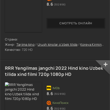
8.6
(302 856)
СМОТРЕТЬ ОНЛАЙН
Страна:
Жанр:
Tarjima kino
/
Urush kinolar o'zbek tilida
/
Koreya Kirminal Boevik Jangari kinolar 2025
Качество:
720 HD
RRR Yengilmas jangchi 2022 Hind kino Uzbek
tilida xind filmi 720p 1080p HD
8.6
(302 856)
8.6
(302 856)