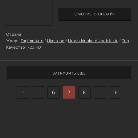
СМОТРЕТЬ ОНЛАЙН
Страна:
Жанр:
Tarjima kino
/
Ujas kino
/
Urush kinolar o'zbek tilida
/
Top
/
Ta
Качество:
720 HD
ЗАГРУЗИТЬ ЕЩЕ
1
...
6
7
8
...
16