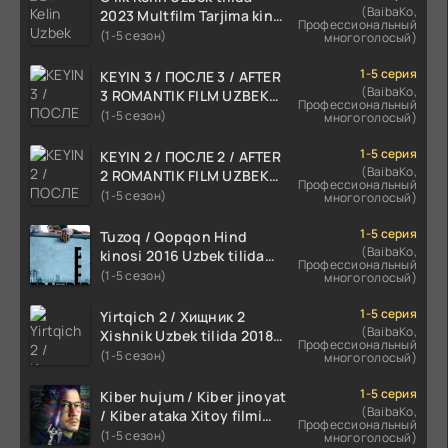
(BaibaKo,
2023 Multfilm Tarjima kino
Профессиональный
skachat
(1-5 сезон)
многоголосый)
1-5 серия
KEYIN 3 / ПОСЛЕ 3 / AFTER
(BaibaKo,
3 ROMANTIK FILM UZBEK
Профессиональный
TILIDA 2021 TARJIMA FILM
(1-5 сезон)
многоголосый)
HD
1-5 серия
KEYIN 2 / ПОСЛЕ 2 / AFTER
(BaibaKo,
2 ROMANTIK FILM UZBEK
Профессиональный
TILIDA 2020 TARJIMA FILM
(1-5 сезон)
многоголосый)
HD
1-5 серия
Tuzoq / Qopqon Hind
(BaibaKo,
kinosi 2016 Uzbek tilida
Профессиональный
tarjima film HD
(1-5 сезон)
многоголосый)
1-5 серия
Yirtqich 2 / Хищник 2
(BaibaKo,
Xishnik Uzbek tilida 2018-
Профессиональный
2024 O'zbekcha tarjima
(1-5 сезон)
многоголосый)
kino HD Skachat
1-5 серия
Kiber hujum / Kiber jinoyat
(BaibaKo,
/ Kiber ataka Xitoy filmi
Профессиональный
Uzbek tilida O'zbekcha
(1-5 сезон)
многоголосый)