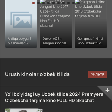
kino) tarjima HD
Uzbek tilida
yuksalishi
skachat
Premyera Netflix
filmi Uzbek tilida
O'zbekcha 2026
tarjima kino Full
HD tas-ix
skachat
Antiqa poyga 5
Devor AQSh
Qo'rqmas 1 Hind
Mashinalar 5
Jangari kino 2017
kino Uzbek tilida
Uzbek tilida
Uzbek tilida
2010 O'zbekcha
2025 Multfilm
O'zbekcha
tarjima film HD
O'zbekcha
tarjima kino Full
tarjima kino HD
HD skachat
skachat
Urush kinolar o'zbek tilida
Yo'l bo'yidagi uy Uzbek tilida 2024 Premyera
O'zbekcha tarjima kino FULL HD Skachat