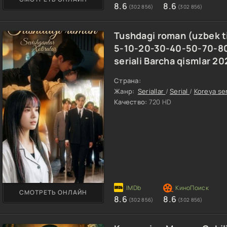
8.6
8.6
(302 856)
(302 856)
Tushdagi roman (uzbek ti
5-10-20-30-40-50-70-8
seriali Barcha qismlar 2
Страна:
Жанр:
Seriallar
/
Serial
/
Koreya ser
Качество:
720 HD
СМОТРЕТЬ ОНЛАЙН
8.6
8.6
(302 856)
(302 856)