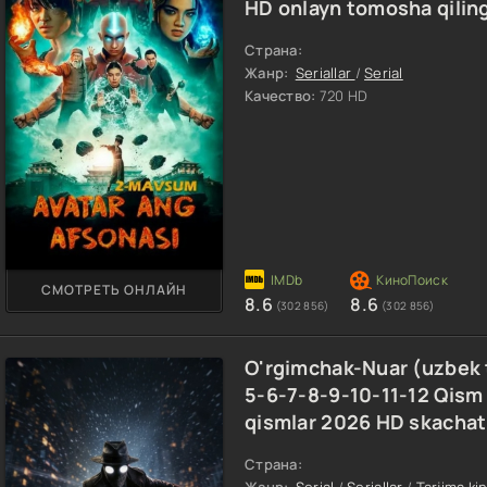
HD onlayn tomosha qilin
Страна:
Жанр:
Seriallar
/
Serial
Качество:
720 HD
СМОТРЕТЬ ОНЛАЙН
8.6
8.6
(302 856)
(302 856)
O'rgimchak-Nuar (uzbek ti
5-6-7-8-9-10-11-12 Qism 
qismlar 2026 HD skachat
Страна:
Жанр:
Serial
/
Seriallar
/
Tarjima ki