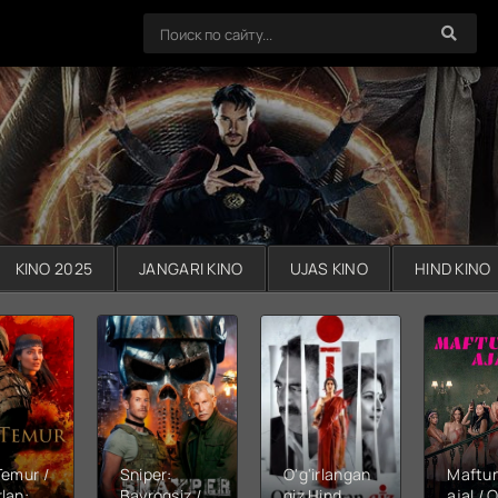
KINO 2025
JANGARI KINO
UJAS KINO
HIND KINO
Temur /
Sniper:
O'g'irlangan
Maftu
lan:
Bayroqsiz /
qiz Hind
ajal / Q