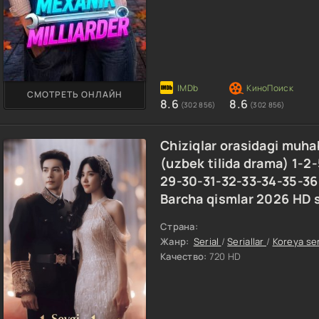
СМОТРЕТЬ ОНЛАЙН
8.6
8.6
(302 856)
(302 856)
Chiziqlar orasidagi muhab
(uzbek tilida drama) 1-
29-30-31-32-33-34-35-36 
Barcha qismlar 2026 HD 
Страна:
Жанр:
Serial
/
Seriallar
/
Koreya ser
Качество:
720 HD