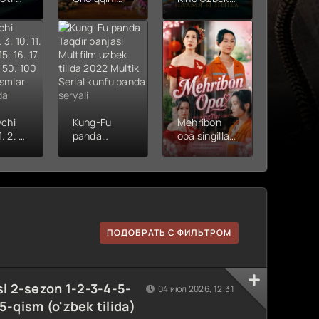
alar
zabt et /
tilida (2025)
Premye
Barcha
O'zbekcha
2026 U
davrlarning
tarjima kino
tilida
kcha
eng zo'ri
720p HD
O'zbek
 kino
Multfilm
skachat
tarjima
HD
Uzbek tilida
Full HD 
at
2026
ix skac
tarjima HD
skachat
vchi
Kung-Fu
Mehribon
1. 2. 3.
panda
opa singillar
12. 13.
Taqdir
(mini serial)
16. 17.
panjasi
1-3-10-20-
 20.
Multfilm
30-40-60-
0
uzbek tilida
70-90 Qism
a
2022 Multik
drama
r
Serial kunfu
Barcha
ilida
panda
qismlar
ПОДОБРАТЬ С ФИЛЬТРОМ
seryali
uzbek tilida
2026 HD
skachat
sl 2-sezon 1-2-3-4-5-
04 июл 2026, 12:31
5-qism (o'zbek tilida)