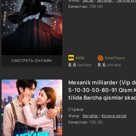
Качество:
720 HD
СМОТРЕТЬ ОНЛАЙН
8.6
8.6
(302 856)
(302 856)
Mexanik milliarder (Vip 
5-10-30-50-80-91 Qism K
tilida Barcha qismlar ska
Страна:
Жанр:
Seriallar
/
Koreya serial
Качество:
720 HD