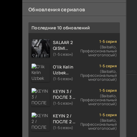
Обновления сериалов
Последние 10 обновлений
1-5 серия
SALAAR 2
(BaibaKo,
QISMI
Профессиональный
UZBEK
(1-5 сезон)
многоголосый)
TILIDA
HIND KINO
1-5 серия
O'lik Kelin
2024
(BaibaKo,
Uzbek
Профессиональный
TARJIMA
tilida 2023
(1-5 сезон)
многоголосый)
720p HD
Multfilm
Skachat
Tarjima
1-5 серия
KEYIN 3 /
kino
(BaibaKo,
ПОСЛЕ 3 /
Профессиональный
skachat
AFTER 3
(1-5 сезон)
многоголосый)
ROMANTIK
FILM
1-5 серия
KEYIN 2 /
UZBEK
(BaibaKo,
ПОСЛЕ 2 /
Профессиональный
TILIDA
AFTER 2
(1-5 сезон)
многоголосый)
2021
ROMANTIK