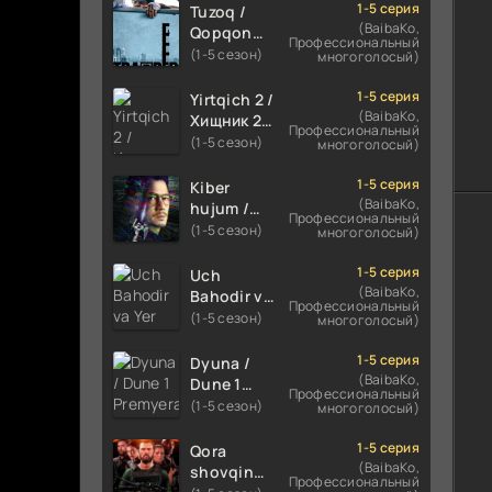
TARJIMA
FILM
1-5 серия
Tuzoq /
FILM HD
UZBEK
(BaibaKo,
Qopqon
Профессиональный
TILIDA
Hind
(1-5 сезон)
многоголосый)
2020
kinosi
TARJIMA
2016 Uzbek
1-5 серия
Yirtqich 2 /
FILM HD
tilida
(BaibaKo,
Хищник 2
Профессиональный
tarjima film
Xishnik
(1-5 сезон)
многоголосый)
HD
Uzbek
tilida 2018-
1-5 серия
Kiber
2024
(BaibaKo,
hujum /
Профессиональный
O'zbekcha
Kiber
(1-5 сезон)
многоголосый)
tarjima
jinoyat /
kino HD
Kiber ataka
1-5 серия
Uch
Skachat
Xitoy filmi
(BaibaKo,
Bahodir va
Профессиональный
Uzbek
Yer markazi
(1-5 сезон)
многоголосый)
tilida
Uzbek
O'zbekcha
tilida
1-5 серия
Dyuna /
(2023-
Multfilm
(BaibaKo,
Dune 1
Профессиональный
2025)
2025
Premyera
(1-5 сезон)
многоголосый)
tarjima
tarjima HD
Uzbek
kino HD
skachat
tilida 2021
1-5 серия
Qora
skachat
O'zbekcha
(BaibaKo,
shovqin
Профессиональный
tarjima