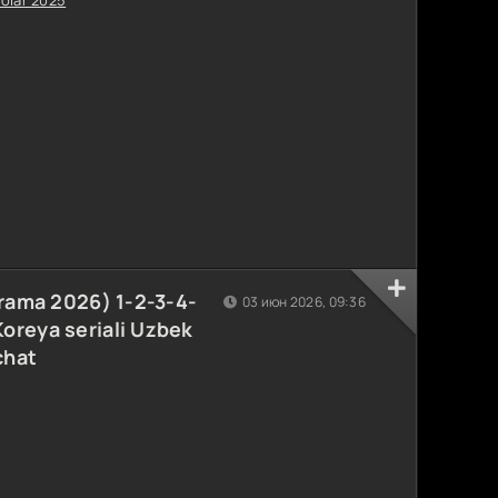
drama 2026) 1-2-3-4-
03 июн 2026, 09:36
oreya seriali Uzbek
chat