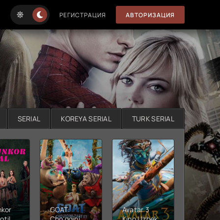
РЕГИСТРАЦИЯ
АВТОРИЗАЦИЯ
SERIAL
KOREYA SERIAL
TURK SERIAL
nkor
GOAT:
Avatar 3
Xushta
otil
Cho'qqini
Kino Uzbek
Ujas ki