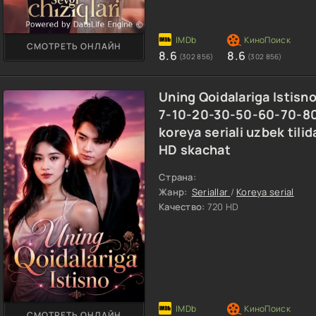
СМОТРЕТЬ ОНЛАЙН
8.6
8.6
(302 856)
(302 856)
Uning Qoidalariga Istisn
7-10-20-30-50-60-70-8
koreya seriali uzbek tili
HD skachat
Страна:
Жанр:
Seriallar
/
Koreya serial
Качество:
720 HD
СМОТРЕТЬ ОНЛАЙН