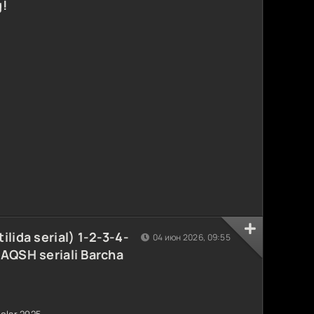
g!
lida serial) 1-2-3-4-
04 июн 2026, 09:55
AQSH seriali Barcha
nolar 2025