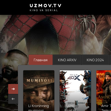
UZMOV.TV
KINO VA SERIAL
Главная
KINO ARXIV
KINO 2024
Li Kroninning
Видео
Amir 
mumiyosi
Mortal
Temur