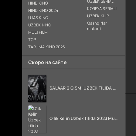
UZBEK SERIAL
HIND KINO
KOREYA SERIALI
HIND KINO 2024
UZBEK KLIP
UJAS KINO
Qashqirlar
UZBEK KINO
makoni
MULTFILM
TOP
TARJIMA KINO 2025
Скоро на сайте
SALAAR 2 QISMI UZBEK TILIDA HIND KINO 2024 TARJIMA 720p HD Skachat
O'lik Kelin Uzbek tilida 2023 Multfilm Tarjima kino skachat