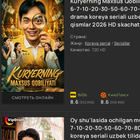
Kuryerning Maxsus Qobili
6-7-10-20-30-50-60-70
drama koreya seriali uzbe
qismlar 2026 HD skachat
Страна:
Жанр:
Koreya serial
/
Seriallar
Качество:
720 HD
СМОТРЕТЬ ОНЛАЙН
8.6
8.6
(302 856)
(302 856)
Oy shu'lasida ochilgan 
7-10-20-30-50-60-70-8
koreya seriali uzbek tili